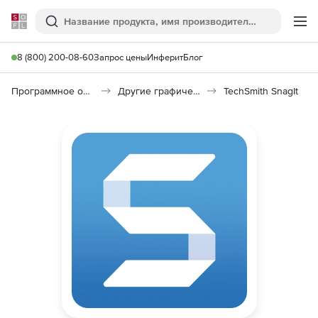
Softline
Поиск
Ме
8 (800) 200-08-60
Запрос цены
Инферит
Блог
Программное обеспечение для графики и дизайна
Другие графические утилиты
TechSmith SnagIt