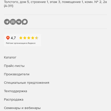
Толстого, дом 5, строение 1, этаж 3, помещение 1, комн. № 2, 2а
осуществлять удобный поиск нужного объекта среди
(А-311)
сохраненных программой изображений. Поиск
осуществляется по дате создания файла или по
источнику (рабочий стол, web-сайт и т. д.). TechSmith Snagit
создает папки для хранения изображений и позволяет
управлять процессом размещения тех или иных файлов в
требуемые папки. Для сохраненных изображений могут
быть назначены ключевые слова (теги) для облегчения
поиска в будущем.
Возможности программы:
Каталог
Функция «all-in-one capture» позволяет по нажатию
Прайс-листы
клавиатурной комбинации или клику выделять весь
Производители
экран, область, окно или окна с прокруткой.
Специальные предложения
Возможность сохранять скругленные углы
изображения.
Техподдержка
Возможность обработки захваченного объекта во
Распродажа
встроенном редакторе, укомплектованном новым
Семинары и вебинары
ribbon-интерфейсом, с поддержкой пакетной