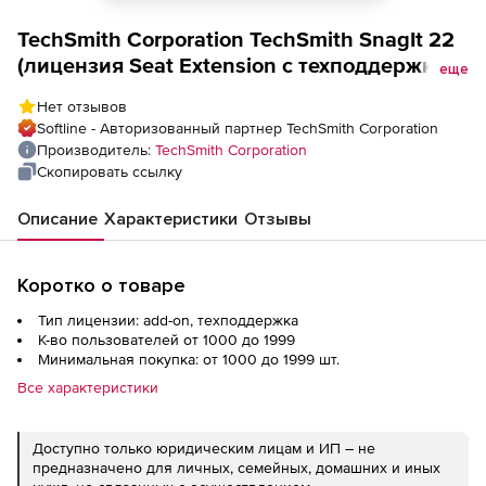
TechSmith Corporation TechSmith SnagIt 22
(лицензия Seat Extension с техподдержкой
еще
для государственных и некоммерческих
Нет отзывов
учреждений), Количество пользователей
Softline - Авторизованный партнер TechSmith Corporation
Производитель:
TechSmith Corporation
Скопировать ссылку
Описание
Характеристики
Отзывы
Коротко о товаре
Тип лицензии: add-on, техподдержка
К-во пользователей от 1000 до 1999
Минимальная покупка: от 1000 до 1999 шт.
Все характеристики
Доступно только юридическим лицам и ИП – не
предназначено для личных, семейных, домашних и иных