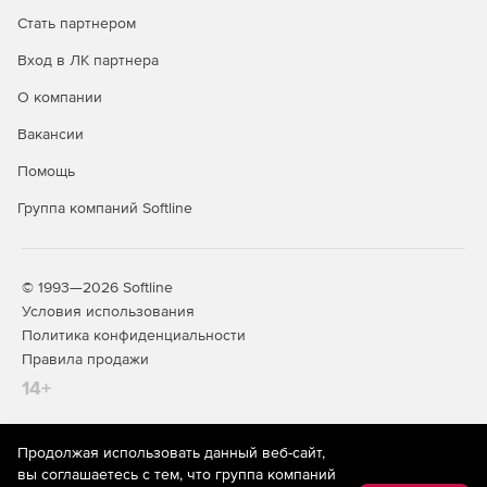
обработки файлов.
Стать партнером
Тесная интеграция с сервисом screencast.com,
Вход в ЛК партнера
быстрая загрузка изображений на web-сайт.
О компании
Управление объектами в персональном онлайн-
Вакансии
хранилище и предоставление общего доступа к ним.
Помощь
Возможность размещения эскизов изображений на
Группа компаний Softline
сайтах со ссылкой на источник.
Функция автопрокрутки – автоматического
перемещения захваченной области при прокрутке
© 1993—2026 Softline
страницы.
Условия использования
Политика конфиденциальности
Функция форматирования захваченного текста –
Правила продажи
захват текста непосредственно с web-страницы.
14+
Возможность удаления части изображения.
Эффект создания загнутого уголка страницы.
Продолжая использовать данный веб-сайт,
На информационном ресурсе store.softline.ru применяются
вы соглашаетесь с тем, что группа компаний
рекомендательные технологии
(информационные технологии