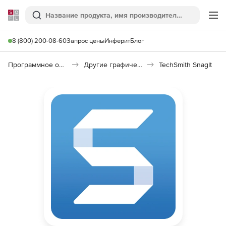
Softline
Поиск
Ме
8 (800) 200-08-60
Запрос цены
Инферит
Блог
Программное обеспечение для графики и дизайна
Другие графические утилиты
TechSmith SnagIt