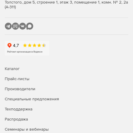
Толстого, дом 5, строение 1, этаж 3, помещение 1, комн. № 2, 2а
осуществлять удобный поиск нужного объекта среди
(А-311)
сохраненных программой изображений. Поиск
осуществляется по дате создания файла или по
источнику (рабочий стол, web-сайт и т. д.). TechSmith Snagit
создает папки для хранения изображений и позволяет
управлять процессом размещения тех или иных файлов в
требуемые папки. Для сохраненных изображений могут
быть назначены ключевые слова (теги) для облегчения
поиска в будущем.
Возможности программы:
Каталог
Функция «all-in-one capture» позволяет по нажатию
Прайс-листы
клавиатурной комбинации или клику выделять весь
Производители
экран, область, окно или окна с прокруткой.
Специальные предложения
Возможность сохранять скругленные углы
изображения.
Техподдержка
Возможность обработки захваченного объекта во
Распродажа
встроенном редакторе, укомплектованном новым
Семинары и вебинары
ribbon-интерфейсом, с поддержкой пакетной