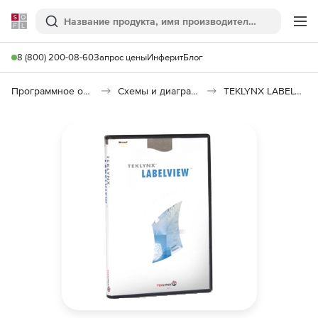
Softline
Поиск
Ме
8 (800) 200-08-60
Запрос цены
Инферит
Блог
Программное обеспечение для графики и дизайна
Схемы и диаграммы
TEKLYNX LABELVIEW