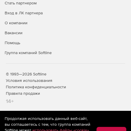
Стать партнером
Поддерживаемые платформы:
Вход в ЛК партнера
Windows x64, Windows 7, Windows Server 2008, Windows
О компании
Vista SP1, Windows Server 2003 и Windows XP SP2.
Вакансии
Помощь
Группа компаний Softline
© 1993—2026 Softline
Условия использования
Политика конфиденциальности
Правила продажи
14+
Продолжая использовать данный веб-сайт,
На информационном ресурсе store.softline.ru применяются
вы соглашаетесь с тем, что группа компаний
рекомендательные технологии
(информационные технологии
Softline может
использовать файлы «cookie»