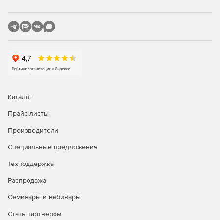
Поддержка всех основных типов двухмерного штрих-
кодирования, включая Data Matrix, Aztec, RSS, Code 16,
QR Code, PDF 417 и MicroPDF 417, MaxiCode.
Поддержка основных линейных символик, включая
стандарты Code 39, UPC/EAN, EAN 128, Code 93 и
многие другие.
Взаимодействие с базами данных:
Каталог
Прайс-листы
Поддержка Юникода обеспечивает совместимость с
любыми базами данных и файлами Юникода.
Производители
Поддержка баз данных OLE, а также ODBC и
Специальные предложения
встроенных файлов ASCII.
Техподдержка
Менеджер баз данных предоставляет удобный и
Распродажа
мощный интерфейс, облегчающий взаимодействие с
базами данных и упрощающий процесс печати из них
Семинары и вебинары
этикеток.
Стать партнером