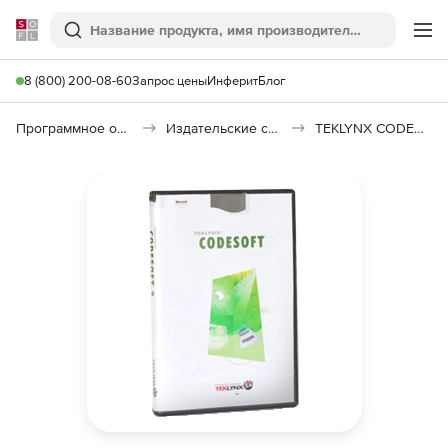
Softline
Поиск
Ме
8 (800) 200-08-60
Запрос цены
Инферит
Блог
Программное обеспечение для графики и дизайна
Издательские системы
TEKLYNX CODESOFT