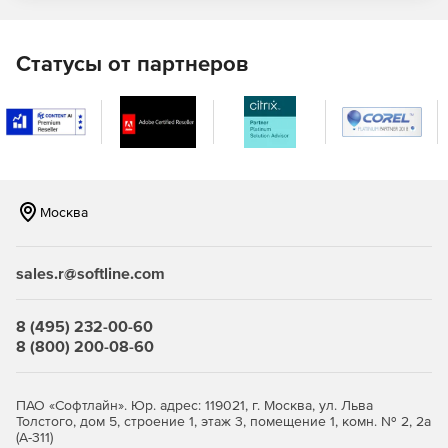
запрещать редактирование определенных элементов
разрабатываемых этикеток и их свойств.
Статусы от партнеров
Предварительный просмотр изображений и этикеток
предназначен для отображения объектов до
открытия файлов или до их отправки на печать.
Форматирование текста осуществляется за счет
автоматического изменения размеров надписей,
редактирования текстов и т. д.
Москва
Изменяемые образцы этикеток – шаблоны,
позволяющие легко и быстро создавать дизайн
sales.r@softline.com
этикеток.
8 (495) 232-00-60
Линейные и двухмерные штрих-коды:
8 (800) 200-08-60
Программа-помощник следит за процессом создания
штрихкодов в кодировке UCC/EAN 128 в соответствии
ПАО «Софтлайн». Юр. адрес: 119021, г. Москва, ул. Льва
с международными стандартами.
Толстого, дом 5, строение 1, этаж 3, помещение 1, комн. № 2, 2а
(А-311)