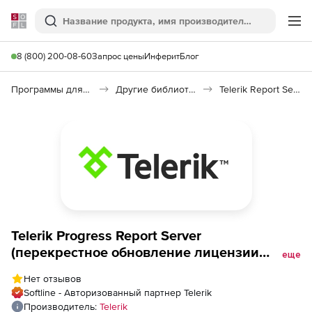
Softline
Поиск
Ме
8 (800) 200-08-60
Запрос цены
Инферит
Блог
Программы для программирования
Другие библиотеки
Telerik Report Server
Telerik Progress Report Server
(перекрестное обновление лицензии
еще
Developer с техподдержкой Ultimate),
Нет отзывов
Telerik Progress Report Server Developer
Softline - Авторизованный партнер Telerik
License - Priority Support to Progress
Производитель:
Telerik