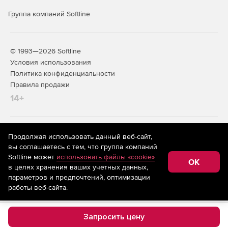
Группа компаний Softline
© 1993—2026 Softline
Условия использования
Политика конфиденциальности
Правила продажи
14+
На информационном ресурсе store.softline.ru применяются
Продолжая использовать данный веб-сайт,
рекомендательные технологии
(информационные технологии
вы соглашаетесь с тем, что группа компаний
предоставления информации на основе сбора,
Softline может
использовать файлы «cookie»
систематизации и анализа сведений, относящихся к
OK
в целях хранения ваших учетных данных,
предпочтениям пользователей сети «Интернет»,
находящихся на территории Российской Федерации)
параметров и предпочтений, оптимизации
работы веб-сайта.
Запросить цену