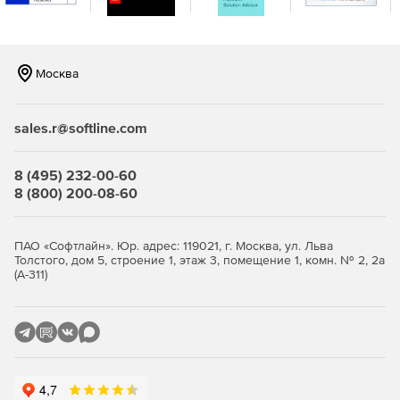
Доставка отчетов в любое приложение и на любое
устройство
Просмотр, публикация и экспорт отчетов в любой
Москва
формат в веб-браузере. Добавление отчетов в любое
веб-приложение, настольное или облачное бизнес-
приложение (требуется лицензия Telerik Reporting или
sales.r@softline.com
Telerik DevCraft Ultimate).
Использование нескольких источников данных
8 (495) 232-00-60
отчета
8 (800) 200-08-60
Контроль своих данных и доставление информации из
нескольких источников данных. Можно легко
выполнять операции с данными, такие как
ПАО «Софтлайн». Юр. адрес: 119021, г. Москва, ул. Льва
Толстого, дом 5, строение 1, этаж 3, помещение 1, комн. № 2, 2а
агрегирование, фильтрация, срезы, группировка,
(А-311)
сортировка, условное форматирование и стили.