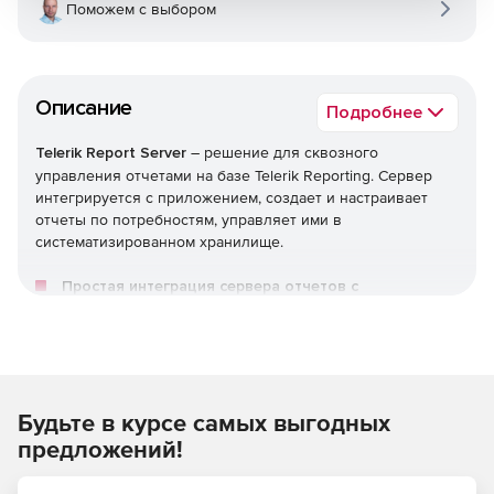
Поможем с выбором
Описание
Подробнее
Telerik Report Server
– решение для сквозного
управления отчетами на базе Telerik Reporting. Сервер
интегрируется с приложением, создает и настраивает
отчеты по потребностям, управляет ими в
систематизированном хранилище.
Простая интеграция сервера отчетов с
приложением
Возможность использовать Telerik Report Server в
качестве автономного решения для управления
отчетами или легко интегрировать его с любым
приложением. Управление всеми активами сервера
Будьте в курсе самых выгодных
происходит через RESTful API. Можно создавать
настраиваемые бизнес-объекты как данные отчета,
предложений!
аутентифицировать пользователей с помощью
интеграции с Active Directory.