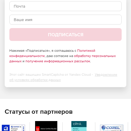
Полный набор функций и элементов управления. 120+
элементов управления ASP.NET для любых нужд.
Безупречный пользовательский интерфейс на всех
устройствах и в браузерах.
ПОДПИСАТЬСЯ
21 встроенный скин профессионального уровня.
Возможность создавать темы для своих сайтов или
приложений, изменив одно свойство с помощью
Нажимая «Подписаться», я соглашаюсь с
Политикой
конфиденциальности
готовых тем для Bootstrap и веб-браузера Progress
, даю согласие на
обработку персональных
данных
и
получение информационных рассылок
.
Saas ThemeBuilder.
Современный интерфейс для чат-ботов.
Этот сайт защищен SmartCaptcha от Yandex Cloud -
Уведомление
об условиях обработки данных
Удобный для разработчиков набор инструментов и
интуитивно понятный API.
Статусы от партнеров