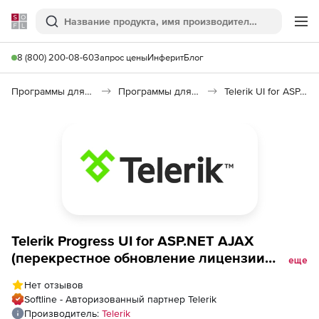
Softline
Поиск
Ме
8 (800) 200-08-60
Запрос цены
Инферит
Блог
Программы для программирования
Программы для разработки ПО
Telerik UI for ASP.NET AJAX
Telerik Progress UI for ASP.NET AJAX
(перекрестное обновление лицензии
еще
Developer с техподдержкой Priority), Priority
Нет отзывов
Support to Progress DevCraft Ultimate + PHP
Softline - Авторизованный партнер Telerik
&amp; JSP 60 day upgrade
Производитель:
Telerik