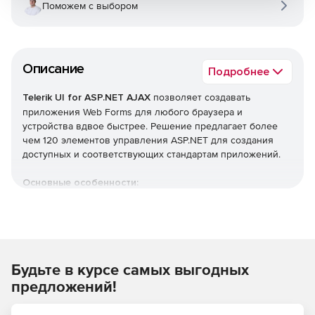
Поможем с выбором
Описание
Подробнее
Telerik UI for ASP.NET AJAX
позволяет создавать
приложения Web Forms для любого браузера и
устройства вдвое быстрее. Решение предлагает более
чем 120 элементов управления ASP.NET для создания
доступных и соответствующих стандартам приложений.
Основные особенности:
Обработка документов. Возможность обрабатывать
наиболее распространенные форматы файлов текста,
электронных таблиц и PDF без каких-либо
зависимостей от внешних библиотек.
Будьте в курсе самых выгодных
Интеграция с SharePoint. Быстрое создание изящных
предложений!
и простых в настройке решений для SharePoint.