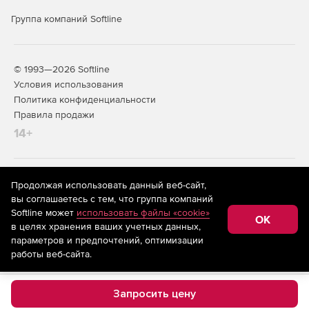
Группа компаний Softline
© 1993—2026 Softline
Условия использования
Политика конфиденциальности
Правила продажи
14+
На информационном ресурсе store.softline.ru применяются
Продолжая использовать данный веб-сайт,
рекомендательные технологии
(информационные технологии
вы соглашаетесь с тем, что группа компаний
предоставления информации на основе сбора,
Softline может
использовать файлы «cookie»
систематизации и анализа сведений, относящихся к
OK
в целях хранения ваших учетных данных,
предпочтениям пользователей сети «Интернет»,
находящихся на территории Российской Федерации)
параметров и предпочтений, оптимизации
работы веб-сайта.
Запросить цену