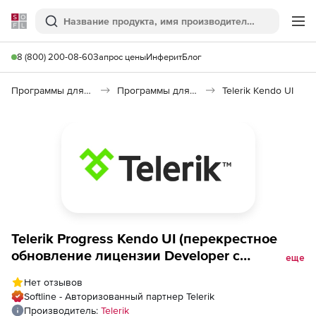
Softline
Поиск
Ме
8 (800) 200-08-60
Запрос цены
Инферит
Блог
Программы для программирования
Программы для разработки ПО
Telerik Kendo UI
Telerik Progress Kendo UI (перекрестное
обновление лицензии Developer с
еще
техподдержкой Lite), Kendo UI Developer
Нет отзывов
License - Lite Support to Progress DevCraft
Softline - Авторизованный партнер Telerik
Complete + PHP &amp; JSP 60 day upgrade
Производитель:
Telerik