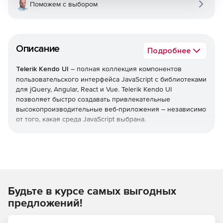
Поможем с выбором
Описание
Подробнее
Telerik Kendo UI
– полная коллекция компонентов
пользовательского интерфейса JavaScript с библиотеками
для jQuery, Angular, React и Vue. Telerik Kendo UI
позволяет быстро создавать привлекательные
высокопроизводительные веб-приложения – независимо
от того, какая среда JavaScript выбрана.
Уменьшает время выхода на рынок
Легко добавлять расширенные компоненты
пользовательского интерфейса в свои существующие
проекты или воспользоваться преимуществами
Будьте в курсе самых выгодных
обширной библиотеки при запуске нового
дизайна. Kendo UI позволяет экономить время,
предложений!
интегрируя компоненты для обработки всех ключевых
функций, которые нужны в пользовательском