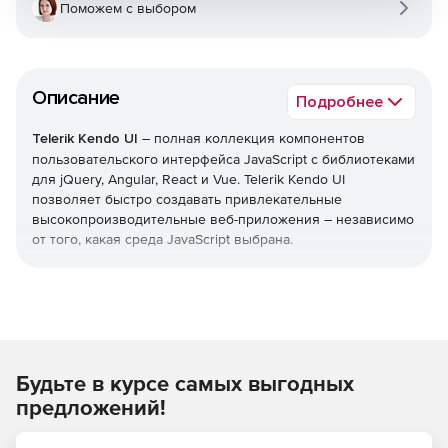
Поможем с выбором
Описание
Подробнее
Telerik Kendo UI
– полная коллекция компонентов
пользовательского интерфейса JavaScript с библиотеками
для jQuery, Angular, React и Vue. Telerik Kendo UI
позволяет быстро создавать привлекательные
высокопроизводительные веб-приложения – независимо
от того, какая среда JavaScript выбрана.
Уменьшает время выхода на рынок
Легко добавлять расширенные компоненты
пользовательского интерфейса в свои существующие
проекты или воспользоваться преимуществами
Будьте в курсе самых выгодных
обширной библиотеки при запуске нового
дизайна. Kendo UI позволяет экономить время,
предложений!
интегрируя компоненты для обработки всех ключевых
функций, которые нужны в пользовательском