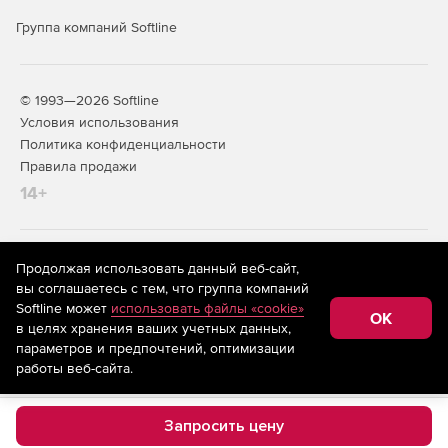
Группа компаний Softline
© 1993—2026 Softline
Условия использования
Политика конфиденциальности
Правила продажи
14+
На информационном ресурсе store.softline.ru применяются
Продолжая использовать данный веб-сайт,
рекомендательные технологии
(информационные технологии
вы соглашаетесь с тем, что группа компаний
предоставления информации на основе сбора,
Softline может
использовать файлы «cookie»
систематизации и анализа сведений, относящихся к
OK
в целях хранения ваших учетных данных,
предпочтениям пользователей сети «Интернет»,
находящихся на территории Российской Федерации)
параметров и предпочтений, оптимизации
работы веб-сайта.
Запросить цену