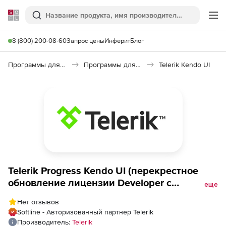
Softline
Поиск
Ме
8 (800) 200-08-60
Запрос цены
Инферит
Блог
Программы для программирования
Программы для разработки ПО
Telerik Kendo UI
Telerik Progress Kendo UI (перекрестное
обновление лицензии Developer с
еще
техподдержкой Lite), Kendo UI Developer
Нет отзывов
License - Lite Support to Progress DevCraft
Softline - Авторизованный партнер Telerik
Complete + PHP &amp; JSP Standard
Производитель:
Telerik