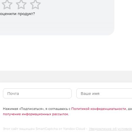
рмы, Kendo UI предлагает лучшую производительность
 с использованием популярных современных
e. Kendo UI вписывается в среду, поэтому не нужно
 оценили продукт?
Нажимая «Подписаться», я соглашаюсь с
Политикой конфиденциальности
, д
получение информационных рассылок
.
Этот сайт защищен SmartCaptcha от Yandex Cloud -
Уведомление об условия