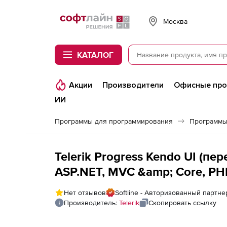
Softline
Москва
КАТАЛОГ
Акции
Производители
Офисные пр
ИИ
Программы для программирования
Программы
Telerik Progress Kendo UI (п
ASP.NET, MVC &amp; Core, PH
Lite), Kendo UI + ASP.NET (MVC
Нет отзывов
Softline - Авторизованный партнер
Lite Support to Progress DevC
Производитель:
Telerik
Скопировать ссылку