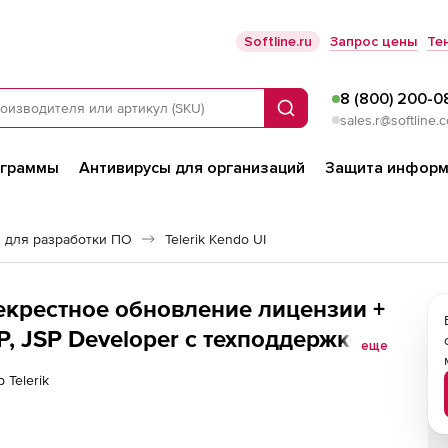
Softline.ru
Запрос цены
Те
8 (800) 200-0
Поиск
sales.r@softline.
ограммы
Антивирусы для организаций
Защита информ
 для разработки ПО
Telerik Kendo UI
ерекрестное обновление лицензии +
P, JSP Developer с техподдержкой
еще
 &amp; Core) Developer License -
 Telerik
raft Complete Standard Upgrade