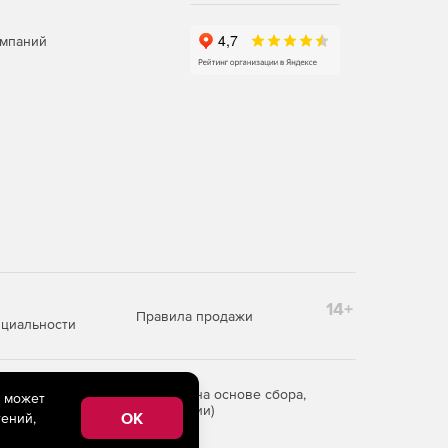
омпаний
14+
Правила продажи
циальности
редоставления информации на основе сбора,
e может
рритории Российской Федерации)
OK
ений,