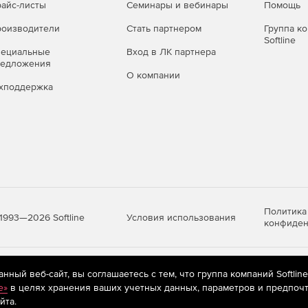
айс-листы
Семинары и вебинары
Помощь
оизводители
Стать партнером
Группа к
Softline
пециальные
Вход в ЛК партнера
редложения
О компании
хподдержка
Политика
Условия использования
1993—2026 Softline
конфиден
яются
рекомендательные технологии
(информационные технологии п
ный веб-сайт, вы соглашаетесь с тем, что группа компаний Softlin
предпочтениям пользователей сети «Интернет», находящихся на те
e»
в целях хранения ваших учетных данных, параметров и предпочт
йта.