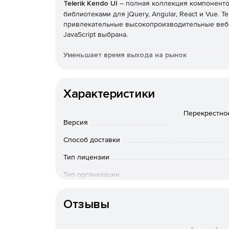
Telerik Kendo UI
– полная коллекция компонентов
библиотеками для jQuery, Angular, React и Vue. T
привлекательные высокопроизводительные веб-п
JavaScript выбрана.
Уменьшает время выхода на рынок
Легко добавлять расширенные компоненты поль
проекты или воспользоваться преимуществами 
Характеристики
дизайна. Kendo UI позволяет экономить время,
функций, которые нужны в пользовательском ин
Перекрестное
Версия
Предоставляет расширенные функции пользов
Способ доставки
Предлагает решения с расширенными компонент
Тип лицензии
таблицами, планировщиками и многим другим. П
легко добавлять расширенные функции в прило
Тип организации
компонентов. Настраиваемые темы позволяют б
приложений.
Особенности доставки
Отзывы
Поддерживает популярные фреймворки