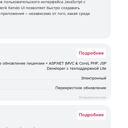
 пользовательского интерфейса JavaScript с
elerik Kendo UI позволяет быстро создавать
риложения – независимо от того, какая среда
зовательского интерфейса в свои существующие
обширной библиотеки при запуске нового
Подробнее
 интегрируя компоненты для обработки всех ключевых
терфейсе.
 обновление лицензии + ASP.NET (MVC & Core), PHP, JSP
Developer с техподдержкой Lite
ательского интерфейса
Электронный
ами сетки данных, диаграммами, электронными
Перекрестное обновление
ользовательский интерфейс Kendo позволяет быстро и
жение за счет интеграции настраиваемых
Коммерческая
ез труда развернуть единообразный внешний вид
Срок доставки: 1-3 раб.дн. Softline.
Подробнее