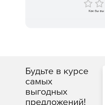
Созданный с нуля для поддержки каждой платфо
пользовательского интерфейса при разработке
технологий, включая jQuery, Angular, React и Vu
Как бы вы
тратить время на интеграцию.
Будьте в курсе
самых
выгодных
предложений!