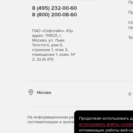
Пр
8 (495) 232-00-60
Пр
8 (800) 200-08-60
С
п
ПАО «Софтлайн». Юр.
адрес: 119021, г.
Те
Москва, ул. Льва
Толстого, дом 5,
строение 1, этаж 3,
помещение 1, комн. №
2, 2а (А-311)
Москва
© 
На информационном ресурсе store.softline.ru примен
Продолжая использовать дан
систематизации и анализа сведений, относящихся к 
использовать файлы «cooki
оптимизации работы веб-са