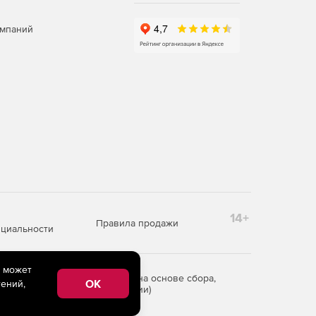
омпаний
14+
Правила продажи
циальности
e может
редоставления информации на основе сбора,
OK
ений,
рритории Российской Федерации)