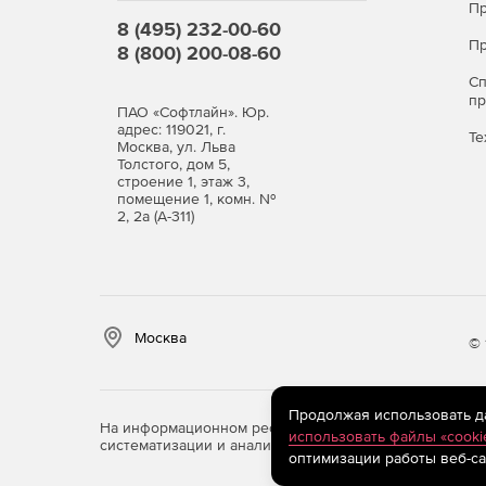
Пр
8 (495) 232-00-60
Пр
8 (800) 200-08-60
С
п
ПАО «Софтлайн». Юр.
адрес: 119021, г.
Те
Москва, ул. Льва
Толстого, дом 5,
строение 1, этаж 3,
помещение 1, комн. №
2, 2а (А-311)
Москва
© 
Продолжая использовать дан
На информационном ресурсе store.softline.ru примен
использовать файлы «cooki
систематизации и анализа сведений, относящихся к 
оптимизации работы веб-са