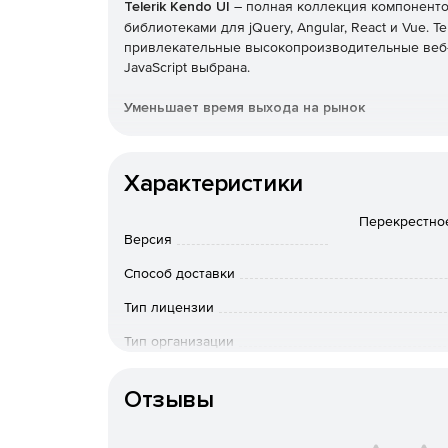
Telerik Kendo UI
– полная коллекция компонентов
библиотеками для jQuery, Angular, React и Vue. T
привлекательные высокопроизводительные веб-п
JavaScript выбрана.
Уменьшает время выхода на рынок
Легко добавлять расширенные компоненты поль
проекты или воспользоваться преимуществами 
Характеристики
дизайна. Kendo UI позволяет экономить время,
функций, которые нужны в пользовательском ин
Перекрестное
Версия
Предоставляет расширенные функции пользов
Способ доставки
Предлагает решения с расширенными компонент
Тип лицензии
таблицами, планировщиками и многим другим. П
легко добавлять расширенные функции в прило
Тип организации
компонентов. Настраиваемые темы позволяют б
приложений.
Особенности доставки
Отзывы
Поддерживает популярные фреймворки