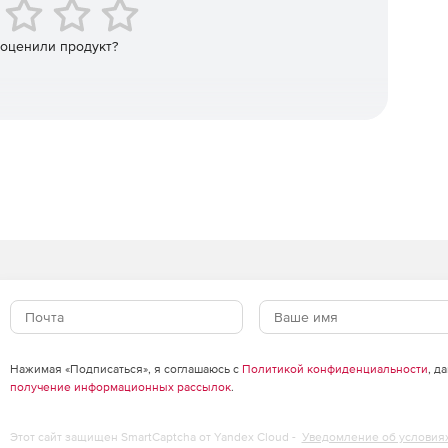
рмы, Kendo UI предлагает лучшую производительность
 с использованием популярных современных
e. Kendo UI вписывается в среду, поэтому не нужно
 оценили продукт?
Нажимая «Подписаться», я соглашаюсь с
Политикой конфиденциальности
, д
получение информационных рассылок
.
Этот сайт защищен SmartCaptcha от Yandex Cloud -
Уведомление об условия