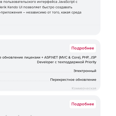
 пользовательского интерфейса JavaScript с
elerik Kendo UI позволяет быстро создавать
риложения – независимо от того, какая среда
зовательского интерфейса в свои существующие
обширной библиотеки при запуске нового
Подробнее
 интегрируя компоненты для обработки всех ключевых
терфейсе.
 обновление лицензии + ASP.NET (MVC & Core), PHP, JSP
Developer с техподдержкой Priority
ательского интерфейса
Электронный
ами сетки данных, диаграммами, электронными
Перекрестное обновление
ользовательский интерфейс Kendo позволяет быстро и
жение за счет интеграции настраиваемых
Коммерческая
ез труда развернуть единообразный внешний вид
Срок доставки: 1-3 раб.дн. Softline.
Подробнее