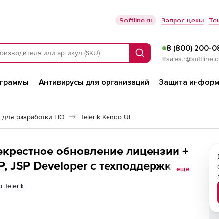
Softline.ru
Запрос цены
Те
8 (800) 200-0
Поиск
sales.r@softline.
ограммы
Антивирусы для организаций
Защита информ
 для разработки ПО
Telerik Kendo UI
ерекрестное обновление лицензии +
P, JSP Developer с техподдержкой
еще
 (MVC &amp; Core) Developer License
 Telerik
 DevCraft Complete + PHP &amp; JSP