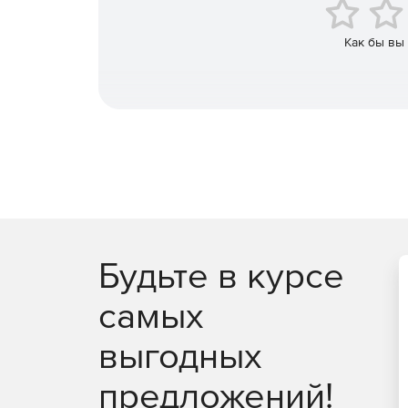
Созданный с нуля для поддержки каждой платфо
пользовательского интерфейса при разработке
технологий, включая jQuery, Angular, React и Vu
Как бы вы
тратить время на интеграцию.
Будьте в курсе
самых
выгодных
предложений!