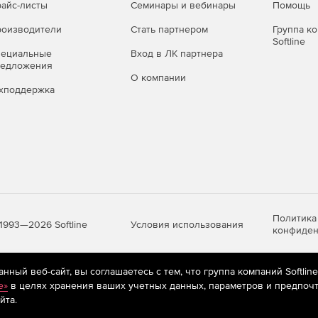
айс-листы
Семинары и вебинары
Помощь
оизводители
Стать партнером
Группа к
Softline
пециальные
Вход в ЛК партнера
редложения
О компании
хподдержка
Политика
Условия использования
1993—2026 Softline
конфиден
ный веб-сайт, вы соглашаетесь с тем, что группа компаний Softlin
яются
рекомендательные технологии
(информационные технологии п
e»
в целях хранения ваших учетных данных, параметров и предпочт
предпочтениям пользователей сети «Интернет», находящихся на те
йта.