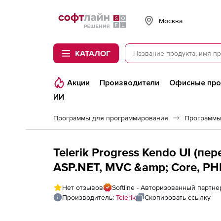
Softline
Москва
КАТАЛОГ
Акции
Производители
Офисные пр
ИИ
Программы для программирования
Программы
Telerik Progress Kendo UI (п
ASP.NET, MVC &amp; Core, PH
Priority), Kendo UI + ASP.NET
Нет отзывов
Softline - Авторизованный партнер
- Priority Support to Progress
Производитель:
Telerik
Скопировать ссылку
Standard Upgrade