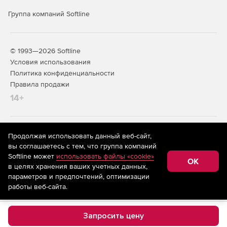
Группа компаний Softline
© 1993—2026 Softline
Условия использования
Политика конфиденциальности
Правила продажи
14+
На информационном ресурсе store.softline.ru применяются
Продолжая использовать данный веб-сайт,
рекомендательные технологии
(информационные технологии
вы соглашаетесь с тем, что группа компаний
предоставления информации на основе сбора,
Softline может
использовать файлы «cookie»
систематизации и анализа сведений, относящихся к
OK
в целях хранения ваших учетных данных,
предпочтениям пользователей сети «Интернет»,
находящихся на территории Российской Федерации)
параметров и предпочтений, оптимизации
работы веб-сайта.
Запросить цену