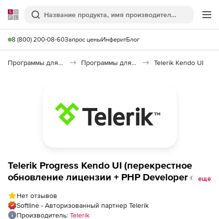
Softline
Поиск
Ме
8 (800) 200-08-60
Запрос цены
Инферит
Блог
Программы для программирования
Программы для разработки ПО
Telerik Kendo UI
Telerik Progress Kendo UI (перекрестное
обновление лицензии + PHP Developer с
еще
техподдержкой Priority), Kendo UI + PHP
Нет отзывов
Developer License - Priority Support to
Softline - Авторизованный партнер Telerik
Progress DevCraft UI + PHP &amp; JSP
Производитель:
Telerik