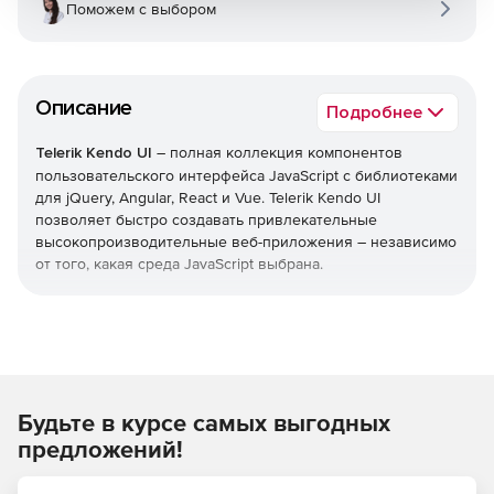
Поможем с выбором
Описание
Подробнее
Telerik Kendo UI
– полная коллекция компонентов
пользовательского интерфейса JavaScript с библиотеками
для jQuery, Angular, React и Vue. Telerik Kendo UI
позволяет быстро создавать привлекательные
высокопроизводительные веб-приложения – независимо
от того, какая среда JavaScript выбрана.
Уменьшает время выхода на рынок
Легко добавлять расширенные компоненты
пользовательского интерфейса в свои существующие
проекты или воспользоваться преимуществами
Будьте в курсе самых выгодных
обширной библиотеки при запуске нового
дизайна. Kendo UI позволяет экономить время,
предложений!
интегрируя компоненты для обработки всех ключевых
функций, которые нужны в пользовательском