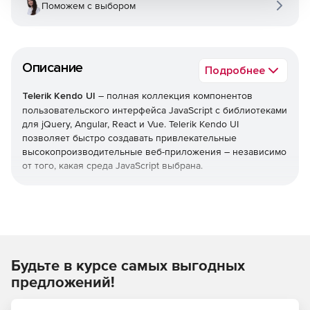
Поможем с выбором
Описание
Подробнее
Telerik Kendo UI
– полная коллекция компонентов
пользовательского интерфейса JavaScript с библиотеками
для jQuery, Angular, React и Vue. Telerik Kendo UI
позволяет быстро создавать привлекательные
высокопроизводительные веб-приложения – независимо
от того, какая среда JavaScript выбрана.
Уменьшает время выхода на рынок
Легко добавлять расширенные компоненты
пользовательского интерфейса в свои существующие
проекты или воспользоваться преимуществами
Будьте в курсе самых выгодных
обширной библиотеки при запуске нового
дизайна. Kendo UI позволяет экономить время,
предложений!
интегрируя компоненты для обработки всех ключевых
функций, которые нужны в пользовательском