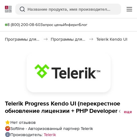
Softline
Поиск
Ме
8 (800) 200-08-60
Запрос цены
Инферит
Блог
Программы для программирования
Программы для разработки ПО
Telerik Kendo UI
Telerik Progress Kendo UI (перекрестное
обновление лицензии + PHP Developer с
еще
техподдержкой Priority), Kendo UI + PHP
Нет отзывов
Developer License - Priority Support to
Softline - Авторизованный партнер Telerik
Progress DevCraft UI + PHP &amp; JSP
Производитель:
Telerik