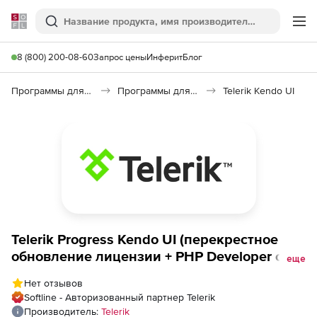
Softline
Поиск
Ме
8 (800) 200-08-60
Запрос цены
Инферит
Блог
Программы для программирования
Программы для разработки ПО
Telerik Kendo UI
Telerik Progress Kendo UI (перекрестное
обновление лицензии + PHP Developer с
еще
техподдержкой Ultimate), Kendo UI + PHP
Нет отзывов
Developer License - Ultimate Support to
Softline - Авторизованный партнер Telerik
Progress DevCraft UI + PHP &amp; JSP 60
Производитель:
Telerik