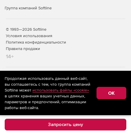
Группа компаний Softline
© 1993—2026 Softline
Условия использования
Политика конфиденциальности
Правила продажи
14+
На информационном ресурсе store.softline.ru применяются
Продолжая использовать данный веб-сайт,
рекомендательные технологии
(информационные технологии
вы соглашаетесь с тем, что группа компаний
предоставления информации на основе сбора,
Softline может
использовать файлы «cookie»
систематизации и анализа сведений, относящихся к
OK
в целях хранения ваших учетных данных,
предпочтениям пользователей сети «Интернет»,
находящихся на территории Российской Федерации)
параметров и предпочтений, оптимизации
работы веб-сайта.
Запросить цену