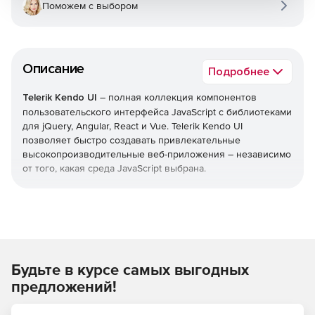
Поможем с выбором
Описание
Подробнее
Telerik Kendo UI
– полная коллекция компонентов
пользовательского интерфейса JavaScript с библиотеками
для jQuery, Angular, React и Vue. Telerik Kendo UI
позволяет быстро создавать привлекательные
высокопроизводительные веб-приложения – независимо
от того, какая среда JavaScript выбрана.
Уменьшает время выхода на рынок
Легко добавлять расширенные компоненты
пользовательского интерфейса в свои существующие
проекты или воспользоваться преимуществами
Будьте в курсе самых выгодных
обширной библиотеки при запуске нового
дизайна. Kendo UI позволяет экономить время,
предложений!
интегрируя компоненты для обработки всех ключевых
функций, которые нужны в пользовательском