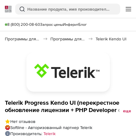
Softline
Поиск
Ме
8 (800) 200-08-60
Запрос цены
Инферит
Блог
Программы для программирования
Программы для разработки ПО
Telerik Kendo UI
Telerik Progress Kendo UI (перекрестное
обновление лицензии + PHP Developer с
еще
техподдержкой Ultimate), Kendo UI + PHP
Нет отзывов
Developer License - Ultimate Support to
Softline - Авторизованный партнер Telerik
Progress DevCraft Complete + PHP &amp;
Производитель:
Telerik