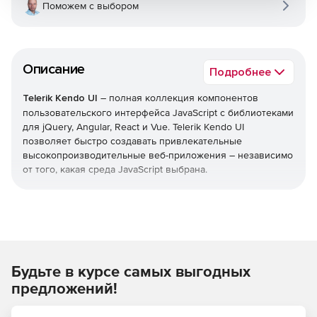
Поможем с выбором
Описание
Подробнее
Telerik Kendo UI
– полная коллекция компонентов
пользовательского интерфейса JavaScript с библиотеками
для jQuery, Angular, React и Vue. Telerik Kendo UI
позволяет быстро создавать привлекательные
высокопроизводительные веб-приложения – независимо
от того, какая среда JavaScript выбрана.
Уменьшает время выхода на рынок
Легко добавлять расширенные компоненты
пользовательского интерфейса в свои существующие
проекты или воспользоваться преимуществами
Будьте в курсе самых выгодных
обширной библиотеки при запуске нового
дизайна. Kendo UI позволяет экономить время,
предложений!
интегрируя компоненты для обработки всех ключевых
функций, которые нужны в пользовательском