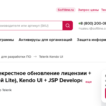
Softline.ru
Запрос цены
Те
8 (800) 200-0
Поиск
sales.r@softline.
ограммы
Антивирусы для организаций
Защита информ
 для разработки ПО
Telerik Kendo UI
ерекрестное обновление лицензии +
 Lite), Kendo UI + JSP Developer
еще
ress DevCraft Complete + PHP &amp;
 Telerik