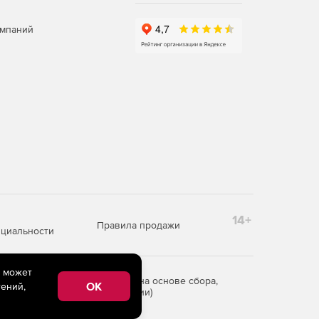
омпаний
14+
Правила продажи
циальности
e может
редоставления информации на основе сбора,
OK
ений,
рритории Российской Федерации)