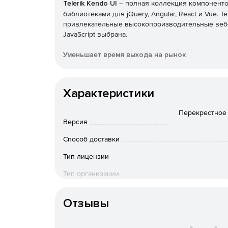
Telerik Kendo UI
– полная коллекция компонентов
библиотеками для jQuery, Angular, React и Vue. T
привлекательные высокопроизводительные веб-п
JavaScript выбрана.
Уменьшает время выхода на рынок
Легко добавлять расширенные компоненты поль
проекты или воспользоваться преимуществами 
Характеристики
дизайна. Kendo UI позволяет экономить время,
функций, которые нужны в пользовательском ин
Перекрестное 
Версия
Предоставляет расширенные функции пользов
Способ доставки
Предлагает решения с расширенными компонент
Тип лицензии
таблицами, планировщиками и многим другим. П
легко добавлять расширенные функции в прило
Тип организации
компонентов. Настраиваемые темы позволяют б
приложений.
Особенности доставки
Отзывы
Поддерживает популярные фреймворки