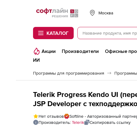
Softline
Москва
КАТАЛОГ
Акции
Производители
Офисные пр
ИИ
Программы для программирования
Программы
Telerik Progress Kendo UI (п
JSP Developer с техподдержкой
License - Lite Support to Prog
Нет отзывов
Softline - Авторизованный партнер
JSP 60 day upgrade
Производитель:
Telerik
Скопировать ссылку