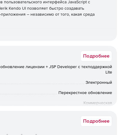
 пользовательского интерфейса JavaScript с
elerik Kendo UI позволяет быстро создавать
риложения – независимо от того, какая среда
зовательского интерфейса в свои существующие
обширной библиотеки при запуске нового
Подробнее
 интегрируя компоненты для обработки всех ключевых
терфейсе.
обновление лицензии + JSP Developer с техподдержкой
Lite
ательского интерфейса
Электронный
ами сетки данных, диаграммами, электронными
Перекрестное обновление
ользовательский интерфейс Kendo позволяет быстро и
жение за счет интеграции настраиваемых
Коммерческая
ез труда развернуть единообразный внешний вид
Срок доставки: 1-3 раб.дн. Softline.
Подробнее