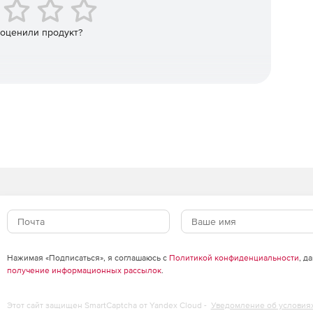
рмы, Kendo UI предлагает лучшую производительность
 с использованием популярных современных
e. Kendo UI вписывается в среду, поэтому не нужно
 оценили продукт?
Нажимая «Подписаться», я соглашаюсь с
Политикой конфиденциальности
, д
получение информационных рассылок
.
Этот сайт защищен SmartCaptcha от Yandex Cloud -
Уведомление об условия