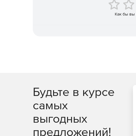
Созданный с нуля для поддержки каждой платфо
пользовательского интерфейса при разработке
технологий, включая jQuery, Angular, React и Vu
Как бы вы
тратить время на интеграцию.
Будьте в курсе
самых
выгодных
предложений!