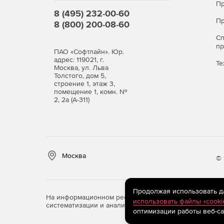
Пр
8 (495) 232-00-60
Пр
8 (800) 200-08-60
С
п
ПАО «Софтлайн». Юр.
адрес: 119021, г.
Те
Москва, ул. Льва
Толстого, дом 5,
строение 1, этаж 3,
помещение 1, комн. №
2, 2а (А-311)
Москва
© 
Продолжая использовать дан
На информационном ресурсе store.softline.ru примен
использовать файлы «cooki
систематизации и анализа сведений, относящихся к 
оптимизации работы веб-са