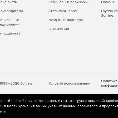
айс-листы
Семинары и вебинары
Помощь
оизводители
Стать партнером
Группа к
Softline
пециальные
Вход в ЛК партнера
редложения
О компании
хподдержка
Политика
Условия использования
1993—2026 Softline
конфиден
ный веб-сайт, вы соглашаетесь с тем, что группа компаний Softlin
яются
рекомендательные технологии
(информационные технологии п
e»
в целях хранения ваших учетных данных, параметров и предпочт
предпочтениям пользователей сети «Интернет», находящихся на те
йта.