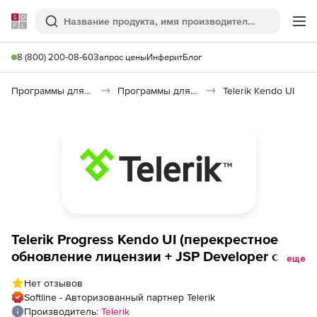
Softline
Поиск
Ме
8 (800) 200-08-60
Запрос цены
Инферит
Блог
Программы для программирования
Программы для разработки ПО
Telerik Kendo UI
Telerik Progress Kendo UI (перекрестное
обновление лицензии + JSP Developer с
еще
техподдержкой Priority), Kendo UI + JSP
Нет отзывов
Developer License - Priority Support to
Softline - Авторизованный партнер Telerik
Progress DevCraft Complete Welcome back
Производитель:
Telerik