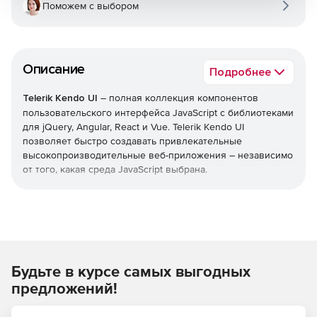
Поможем с выбором
Описание
Подробнее
Telerik Kendo UI
– полная коллекция компонентов
пользовательского интерфейса JavaScript с библиотеками
для jQuery, Angular, React и Vue. Telerik Kendo UI
позволяет быстро создавать привлекательные
высокопроизводительные веб-приложения – независимо
от того, какая среда JavaScript выбрана.
Уменьшает время выхода на рынок
Легко добавлять расширенные компоненты
пользовательского интерфейса в свои существующие
проекты или воспользоваться преимуществами
Будьте в курсе самых выгодных
обширной библиотеки при запуске нового
дизайна. Kendo UI позволяет экономить время,
предложений!
интегрируя компоненты для обработки всех ключевых
функций, которые нужны в пользовательском