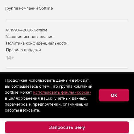
Группа компаний Softline
© 1993—2026 Softline
Условия использования
Политика конфиденциальности
Правила продажи
14+
На информационном ресурсе store.softline.ru применяются
Продолжая использовать данный веб-сайт,
рекомендательные технологии
(информационные технологии
вы соглашаетесь с тем, что группа компаний
предоставления информации на основе сбора,
Softline может
использовать файлы «cookie»
систематизации и анализа сведений, относящихся к
OK
в целях хранения ваших учетных данных,
предпочтениям пользователей сети «Интернет»,
находящихся на территории Российской Федерации)
параметров и предпочтений, оптимизации
работы веб-сайта.
Запросить цену