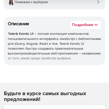
Поможем с выбором
Описание
Подробнее
Telerik Kendo UI
– полная коллекция компонентов
пользовательского интерфейса JavaScript с библиотеками
для jQuery, Angular, React и Vue. Telerik Kendo UI
позволяет быстро создавать привлекательные
высокопроизводительные веб-приложения – независимо
от того, какая среда JavaScript выбрана.
Уменьшает время выхода на рынок
Легко добавлять расширенные компоненты
пользовательского интерфейса в свои существующие
проекты или воспользоваться преимуществами
Будьте в курсе самых выгодных
обширной библиотеки при запуске нового
дизайна. Kendo UI позволяет экономить время,
предложений!
интегрируя компоненты для обработки всех ключевых
функций, которые нужны в пользовательском