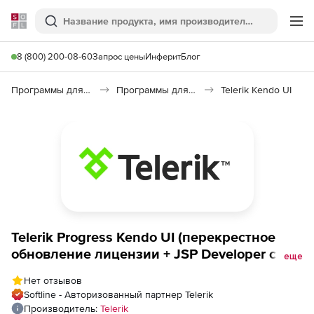
Softline
Поиск
Ме
8 (800) 200-08-60
Запрос цены
Инферит
Блог
Программы для программирования
Программы для разработки ПО
Telerik Kendo UI
Telerik Progress Kendo UI (перекрестное
обновление лицензии + JSP Developer с
еще
техподдержкой Ultimate), Kendo UI + JSP
Нет отзывов
Developer License - Ultimate Support to
Softline - Авторизованный партнер Telerik
Progress DevCraft UI + PHP &amp; JSP 60
Производитель:
Telerik