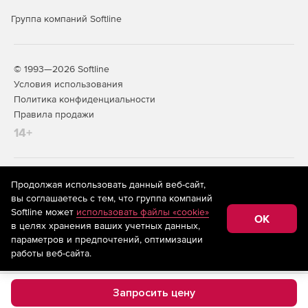
Группа компаний Softline
© 1993—2026 Softline
Условия использования
Политика конфиденциальности
Правила продажи
14+
На информационном ресурсе store.softline.ru применяются
Продолжая использовать данный веб-сайт,
рекомендательные технологии
(информационные технологии
вы соглашаетесь с тем, что группа компаний
предоставления информации на основе сбора,
Softline может
использовать файлы «cookie»
систематизации и анализа сведений, относящихся к
OK
в целях хранения ваших учетных данных,
предпочтениям пользователей сети «Интернет»,
находящихся на территории Российской Федерации)
параметров и предпочтений, оптимизации
работы веб-сайта.
Запросить цену