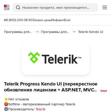
Softline
Поиск
Ме
8 (800) 200-08-60
Запрос цены
Инферит
Блог
Программы для программирования
Программы для разработки ПО
Telerik Kendo UI
Telerik Progress Kendo UI (перекрестное
обновление лицензии + ASP.NET, MVC
еще
&amp; Core, PHP, JSP Developer с
Нет отзывов
техподдержкой Ultimate), Kendo UI +
Softline - Авторизованный партнер Telerik
ASP.NET (MVC &amp; Core), PHP, JSP
Производитель:
Telerik