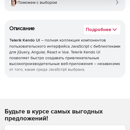
Поможем с выбором
Описание
Подробнее
Telerik Kendo UI
– полная коллекция компонентов
пользовательского интерфейса JavaScript с библиотеками
для jQuery, Angular, React и Vue. Telerik Kendo UI
позволяет быстро создавать привлекательные
высокопроизводительные веб-приложения – независимо
от того, какая среда JavaScript выбрана.
Уменьшает время выхода на рынок
Легко добавлять расширенные компоненты
пользовательского интерфейса в свои существующие
проекты или воспользоваться преимуществами
Будьте в курсе самых выгодных
обширной библиотеки при запуске нового
дизайна. Kendo UI позволяет экономить время,
предложений!
интегрируя компоненты для обработки всех ключевых
функций, которые нужны в пользовательском