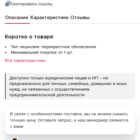
Developer License Ultimate Support to
Скопировать ссылку
Progress DevCraft Complete + PHP &amp;
Описание
Характеристики
Отзывы
JSP 60 day upgrade
Коротко о товаре
Тип лицензии: перекрестное обновление
Минимальная покупка: от 1 шт.
Все характеристики
Доступно только юридическим лицам и ИП – не
предназначено для личных, семейных, домашних и иных
нужд, не связанных с осуществлением
предпринимательской деятельности
В связи с особенностями поставок, мы не можем сказать
точную цену. Оставьте запрос, и наш менеджер свяжется
с вами