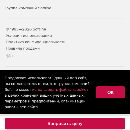
Группа компаний Softline
© 1993—2026 Softline
Условия использования
Политика конфиденциальности
Правила продажи
14+
На информационном ресурсе store.softline.ru применяются
Продолжая использовать данный веб-сайт,
рекомендательные технологии
(информационные технологии
вы соглашаетесь с тем, что группа компаний
предоставления информации на основе сбора,
Softline может
использовать файлы «cookie»
систематизации и анализа сведений, относящихся к
OK
в целях хранения ваших учетных данных,
предпочтениям пользователей сети «Интернет»,
находящихся на территории Российской Федерации)
параметров и предпочтений, оптимизации
работы веб-сайта.
Запросить цену