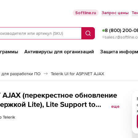
Softline.ru
Запрос цены
Те
8 (800) 200-0
Поиск
sales.r@softline.
ограммы
Антивирусы для организаций
Защита информ
 для разработки ПО
Telerik UI for ASP.NET AJAX
NET AJAX (перекрестное обновление
ржкой Lite), Lite Support to
еще
pgrade
 Telerik