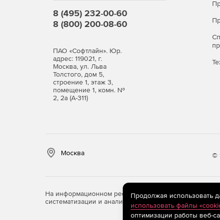
Пр
8 (495) 232-00-60
Пр
8 (800) 200-08-60
С
п
ПАО «Софтлайн». Юр.
адрес: 119021, г.
Те
Москва, ул. Льва
Толстого, дом 5,
строение 1, этаж 3,
помещение 1, комн. №
2, 2а (А-311)
Москва
© 
На информационном ресурсе store.softline.ru примен
Продолжая использовать дан
систематизации и анализа сведений, относящихся к 
использовать файлы «cooki
оптимизации работы веб-са