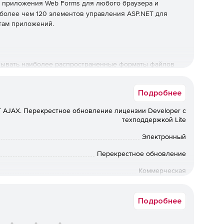
 приложения Web Forms для любого браузера и
 более чем 120 элементов управления ASP.NET для
там приложений.
тывать наиболее распространенные форматы файлов
-либо зависимостей от внешних библиотек.
Подробнее
изящных и простых в настройке решений для SharePoint.
 AJAX. Перекрестное обновление лицензии Developer с
ния. 120+ элементов управления ASP.NET для любых
техподдержкой Lite
Электронный
 всех устройствах и в браузерах.
Перекрестное обновление
Коммерческая
ня. Возможность создавать темы для своих сайтов или
ю готовых тем для Bootstrap и веб-браузера Progress
Срок доставки: 1-3 раб.дн. Softline.
Подробнее