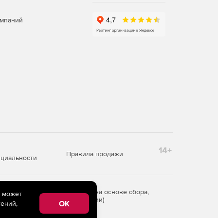
омпаний
14+
Правила продажи
циальности
редоставления информации на основе сбора,
e может
рритории Российской Федерации)
OK
ений,