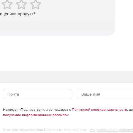
тов и интуитивно понятный API.
 оценили продукт?
Нажимая «Подписаться», я соглашаюсь с
Политикой конфиденциальности
, д
получение информационных рассылок
.
Этот сайт защищен SmartCaptcha от Yandex Cloud -
Уведомление об условия