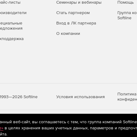
айс-листы
Семинары и вебинары
Помощь
оизводители
Стать партнером
Группа к
Softline
пециальные
Вход в ЛК партнера
редложения
О компании
хподдержка
Политика
Условия использования
1993—2026 Softline
конфиден
яются
рекомендательные технологии
(информационные технологии п
ный веб-сайт, вы соглашаетесь с тем, что группа компаний Softlin
предпочтениям пользователей сети «Интернет», находящихся на те
e»
в целях хранения ваших учетных данных, параметров и предпочт
йта.