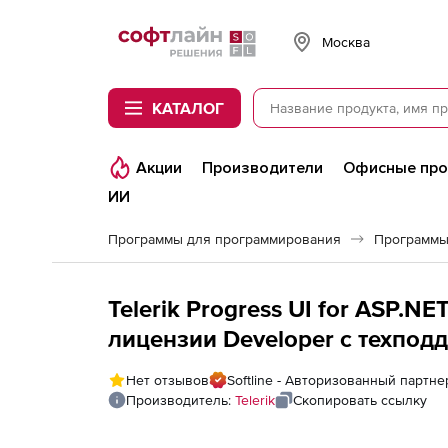
Softline
Москва
КАТАЛОГ
Акции
Производители
Офисные пр
ИИ
Программы для программирования
Программы
Telerik Progress UI for ASP.
лицензии Developer с техподде
Progress DevCraft UI 60 day u
Нет отзывов
Softline - Авторизованный партнер
Производитель:
Telerik
Скопировать ссылку