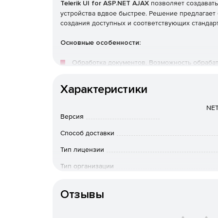
Telerik UI for ASP.NET AJAX
позволяет создавать
устройства вдвое быстрее. Решение предлагает
создания доступных и соответствующих стандар
Основные особенности:
Обработка документов. Возможность обраба
текста, электронных таблиц и PDF без каких
Характеристики
Интеграция с SharePoint. Быстрое создание 
NET
Полный набор функций и элементов управле
Версия
нужд.
Способ доставки
Безупречный пользовательский интерфейс на
Тип лицензии
Тип организации
21 встроенный скин профессионального уров
приложений, изменив одно свойство с помощь
Особенности доставки
Saas ThemeBuilder.
Отзывы
Современный интерфейс для чат-ботов.