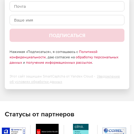
Полный набор функций и элементов управления. 120+
элементов управления ASP.NET для любых нужд.
Безупречный пользовательский интерфейс на всех
устройствах и в браузерах.
ПОДПИСАТЬСЯ
21 встроенный скин профессионального уровня.
Возможность создавать темы для своих сайтов или
приложений, изменив одно свойство с помощью
Нажимая «Подписаться», я соглашаюсь с
Политикой
конфиденциальности
готовых тем для Bootstrap и веб-браузера Progress
, даю согласие на
обработку персональных
данных
и
получение информационных рассылок
.
Saas ThemeBuilder.
Современный интерфейс для чат-ботов.
Этот сайт защищен SmartCaptcha от Yandex Cloud -
Уведомление
об условиях обработки данных
Удобный для разработчиков набор инструментов и
интуитивно понятный API.
Статусы от партнеров