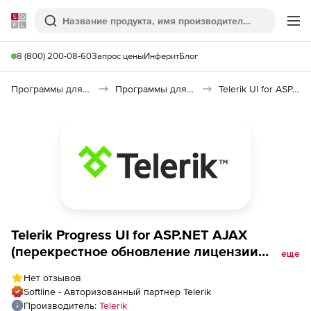
Softline
Поиск
Ме
8 (800) 200-08-60
Запрос цены
Инферит
Блог
Программы для программирования
Программы для разработки ПО
Telerik UI for ASP.NET AJAX
Telerik Progress UI for ASP.NET AJAX
(перекрестное обновление лицензии
еще
Developer с техподдержкой Lite), Lite
Нет отзывов
Support to Progress DevCraft Complete +
Softline - Авторизованный партнер Telerik
PHP &amp; JSP Standard Upgrade
Производитель:
Telerik