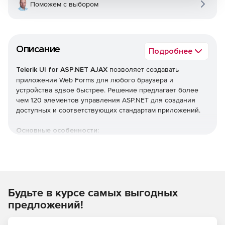
Поможем с выбором
Описание
Подробнее
Telerik UI for ASP.NET AJAX
позволяет создавать
приложения Web Forms для любого браузера и
устройства вдвое быстрее. Решение предлагает более
чем 120 элементов управления ASP.NET для создания
доступных и соответствующих стандартам приложений.
Основные особенности:
Обработка документов. Возможность обрабатывать
наиболее распространенные форматы файлов текста,
электронных таблиц и PDF без каких-либо
зависимостей от внешних библиотек.
Будьте в курсе самых выгодных
Интеграция с SharePoint. Быстрое создание изящных
предложений!
и простых в настройке решений для SharePoint.