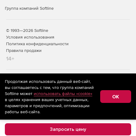
Группа компаний Softline
© 1993—2026 Softline
Условия использования
Политика конфиденциальности
Правила продажи
14+
На информационном ресурсе store.softline.ru применяются
Продолжая использовать данный веб-сайт,
рекомендательные технологии
(информационные технологии
вы соглашаетесь с тем, что группа компаний
предоставления информации на основе сбора,
Softline может
использовать файлы «cookie»
систематизации и анализа сведений, относящихся к
OK
в целях хранения ваших учетных данных,
предпочтениям пользователей сети «Интернет»,
находящихся на территории Российской Федерации)
параметров и предпочтений, оптимизации
работы веб-сайта.
Запросить цену