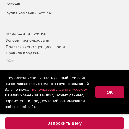
Помощь
Группа компаний Softline
© 1993—2026 Softline
Условия использования
Политика конфиденциальности
Правила продажи
14+
Продолжая использовать данный веб-сайт,
На информационном ресурсе store.softline.ru применяются
вы соглашаетесь с тем, что группа компаний
рекомендательные технологии
(информационные технологии
Softline может
использовать файлы «cookie»
предоставления информации на основе сбора,
OK
в целях хранения ваших учетных данных,
систематизации и анализа сведений, относящихся к
предпочтениям пользователей сети «Интернет»,
параметров и предпочтений, оптимизации
находящихся на территории Российской Федерации)
работы веб-сайта.
Запросить цену