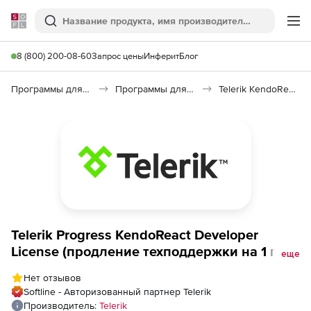
Softline
Поиск
Ме
8 (800) 200-08-60
Запрос цены
Инферит
Блог
Программы для программирования
Программы для разработки ПО
Telerik KendoReact
Telerik Progress KendoReact Developer
License (продление техподдержки на 1 год),
еще
Ultimate Support - раннее продление
Нет отзывов
Softline - Авторизованный партнер Telerik
Производитель:
Telerik