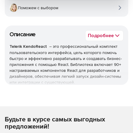
Поможем с выбором
Описание
Подробнее
Telerik KendoReact
– это профессиональный комплект
пользовательского интерфейса, цель которого помочь
быстро и эффективно разрабатывать и создавать бизнес-
приложения с помощью React. Библиотека включает 90+
настраиваемых компонентов React для разработчиков и
дизайнеров, обеспечивая легкий запуск дизайн-системы
или интеграции с существующей.
3 набора пользовательского интерфейса
Готовые к использованию комплекты пользовательского
интерфейса для Figma, соответствующие темам,
Будьте в курсе самых выгодных
предлагаемым с KendoReact: Material, Bootstrap и Default.
предложений!
Цвета конкретного бренда