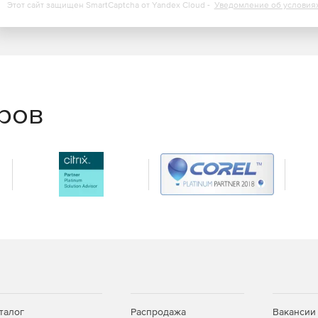
Этот сайт защищен SmartCaptcha от Yandex Cloud -
Уведомление об условия
еров
талог
Распродажа
Вакансии