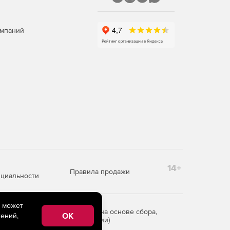
омпаний
14+
Правила продажи
циальности
e может
редоставления информации на основе сбора,
OK
ений,
рритории Российской Федерации)