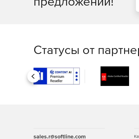
предложений!
Статусы от партн
Назад
sales.r@softline.com
Ка