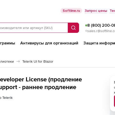
Softline.ru
Запрос цены
Те
8 (800) 200-0
Поиск
sales.r@softline.
ограммы
Антивирусы для организаций
Защита информ
блиотеки
Telerik UI for Blazor
 Developer License (продление
Support - раннее продление
 Telerik