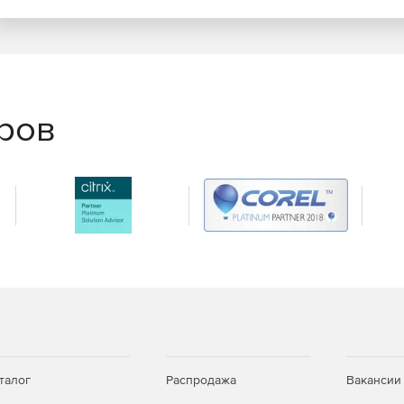
сборок и DLL-библиотек.
 по запросу для настольных, облачных и web-
еров
тображение (ORM), позволяющее разработчикам
льными и web-приложениями .NET и источниками
фейсом и поддержка всех платформ. Сопровождение
чение программных обновлений и неограниченную
чение 1 года.
ейсом, инструменты разработки и оптимизации,
 клиентов предусматривает бесплатное получение
талог
Распродажа
Вакансии
ехподдержку (через заявки в HelpDesk) в течение 1