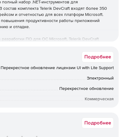
о полный набор .NET-инструментов для
состав комплекта Telerik DevCraft входят более 350
йсом и отчетностью для всех платформ Microsoft.
тва повышения продуктивности работы приложений
нию и отладке.
зработки ПО для ОС Microsoft, Telerik DevCraft
 web-приложения с насыщенным функционалом. Более
ользуют Telerik DevCraft в своей ежедневной работе.
Подробнее
, Complete и Ultimate.
Перекрестное обновление лицензии UI with Lite Support
рфейсом:
Электронный
элементов для быстрой разработки интерфейса на базе
Перекрестное обновление
Коммерческая
ботка функционально насыщенных, кроссплатформенных
рументов визуализации данных.
Срок доставки: 1-3 раб.дн. Softline.
-приложений и бизнес-программ визуализации данных.
Подробнее
ивного класса с интуитивным интерфейсом