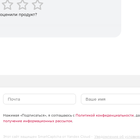
 оценили продукт?
ndows 8 с поддержкой сенсорного ввода – разработка
ления интерфейсом для разработки
екательных бизнес- и Metro-приложений.
0 шаблонов для создания мобильных приложений на
а ошибок, рефакторинг и обеспечение быстрой
нальная среда для создания модульных тестов.
Нажимая «Подписаться», я соглашаюсь с
Политикой конфиденциальности
, д
получение информационных рассылок
.
й для устранения узких мест и достижения оптимальной
Этот сайт защищен SmartCaptcha от Yandex Cloud -
Уведомление об условия