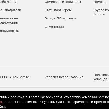
айс-листы
Семинары и вебинары
Помощь
оизводители
Стать партнером
Группа к
йсом, инструменты разработки и оптимизации,
Softline
 клиентов предусматривает бесплатное получение
пециальные
Вход в ЛК партнера
приоритетную техподдержку (через заявки в HelpDesk,
редложения
О компании
хподдержка
Политика
Условия использования
1993—2026 Softline
конфиден
яются
рекомендательные технологии
(информационные технологии п
ный веб-сайт, вы соглашаетесь с тем, что группа компаний Softlin
предпочтениям пользователей сети «Интернет», находящихся на те
e»
в целях хранения ваших учетных данных, параметров и предпочт
йта.