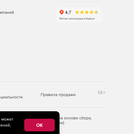
омпаний
14+
Правила продажи
циальности
редоставления информации на основе сбора,
e может
рритории Российской Федерации)
OK
ений,