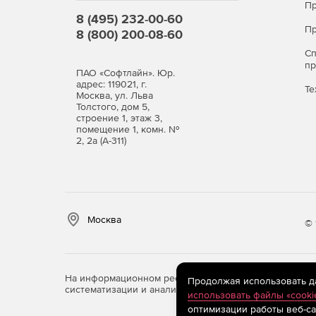
года.
Пр
8 (495) 232-00-60
Пр
8 (800) 200-08-60
Ultimate
– все элементы управления интерфе
средства работы с данными. Сопровождение
С
программных обновлений и неограниченную 
п
ПАО «Софтлайн». Юр.
по телефону и web-чату) в течение 1 года.
адрес: 119021, г.
Те
Москва, ул. Льва
Толстого, дом 5,
строение 1, этаж 3,
помещение 1, комн. №
2, 2а (А-311)
Москва
© 
На информационном ресурсе store.softline.ru примен
Продолжая использовать дан
систематизации и анализа сведений, относящихся к 
использовать файлы «cooki
оптимизации работы веб-са