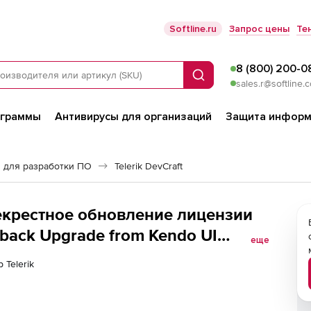
Softline.ru
Запрос цены
Те
8 (800) 200-0
Поиск
sales.r@softline.
ограммы
Антивирусы для организаций
Защита информ
 для разработки ПО
Telerik DevCraft
ерекрестное обновление лицензии
e back Upgrade from Kendo UI
еще
 Telerik