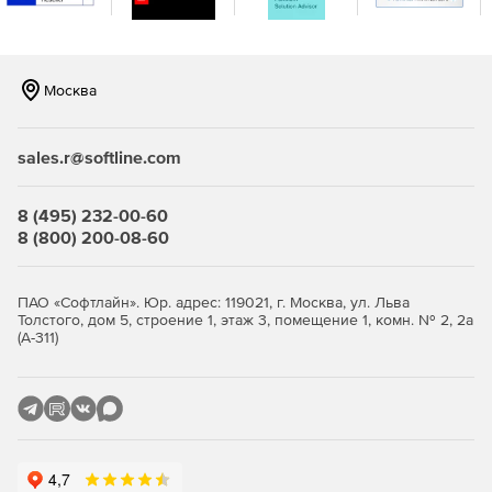
с поддержкой сенсорного ввода – разработка на
XAML или HTML.
Windows Forms – более 60 элементов управления
Москва
интерфейсом для разработки
высокопроизводительных и визуально
привлекательных бизнес- и Metro-приложений.
sales.r@softline.com
Windows Phone – более 45 компонентов и 50
шаблонов для создания мобильных приложений на
8 (495) 232-00-60
платформе Windows Phone.
8 (800) 200-08-60
Инструменты разработки и оптимизации:
ПАО «Софтлайн». Юр. адрес: 119021, г. Москва, ул. Льва
JustCode – анализ исходного кода, проверка ошибок,
Толстого, дом 5, строение 1, этаж 3, помещение 1, комн. № 2, 2а
(А-311)
рефакторинг и обеспечение быстрой навигации.
JustMock – простая, быстрая и многофункциональная
среда для создания модульных тестов.
JustTrace – профилирование .NET-приложений для
устранения узких мест и достижения оптимальной