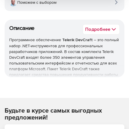
Поможем с выбором
Описание
Подробнее
Программное обеспечение
Telerik DevCraft
– это полный
набор .NET-инструментов для профессиональных
разработчиков приложений. В состав комплекта Telerik
DevCraft входят более 350 элементов управления
пользовательским интерфейсом и отчетностью для всех
платформ Microsoft. Пакет Telerik DevCraft также
предлагает средства повышения продуктивности работы
приложений благодаря быстрому кодированию,
профилированию и отладке.
Являясь всеобъемлющим набором инструментов
разработки ПО для ОС Microsoft, Telerik DevCraft
Будьте в курсе самых выгодных
позволяет создавать настольные, мобильные и web-
приложения с насыщенным функционалом. Более 100
предложений!
тысяч .NET-разработчиков по всему миру используют
Telerik DevCraft в своей ежедневной работе. Комплект