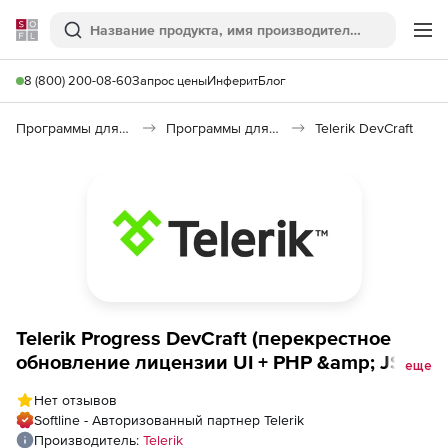
Softline
Поиск
Ме
8 (800) 200-08-60
Запрос цены
Инферит
Блог
Программы для программирования
Программы для разработки ПО
Telerik DevCraft
Telerik Progress DevCraft (перекрестное
обновление лицензии UI + PHP &amp; JSP
еще
with Lite Support), 60 day Upgrade from
Нет отзывов
Progress Kendo UI + PHP Developer License
Softline - Авторизованный партнер Telerik
Производитель:
Telerik