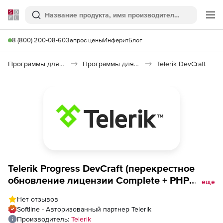
Softline
Поиск
Ме
8 (800) 200-08-60
Запрос цены
Инферит
Блог
Программы для программирования
Программы для разработки ПО
Telerik DevCraft
Telerik Progress DevCraft (перекрестное
обновление лицензии Complete + PHP
еще
&amp; JSP with Lite Support), 60 day
Нет отзывов
Upgrade from Progress Kendo UI + ASP.NET
Softline - Авторизованный партнер Telerik
(MVC &amp; Core), PHP, JSP Developer
Производитель:
Telerik