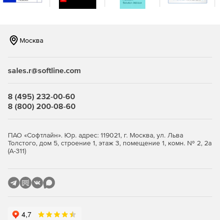
с поддержкой сенсорного ввода – разработка на
XAML или HTML.
Windows Forms – более 60 элементов управления
Москва
интерфейсом для разработки
высокопроизводительных и визуально
привлекательных бизнес- и Metro-приложений.
sales.r@softline.com
Windows Phone – более 45 компонентов и 50
шаблонов для создания мобильных приложений на
8 (495) 232-00-60
платформе Windows Phone.
8 (800) 200-08-60
Инструменты разработки и оптимизации:
ПАО «Софтлайн». Юр. адрес: 119021, г. Москва, ул. Льва
JustCode – анализ исходного кода, проверка ошибок,
Толстого, дом 5, строение 1, этаж 3, помещение 1, комн. № 2, 2а
(А-311)
рефакторинг и обеспечение быстрой навигации.
JustMock – простая, быстрая и многофункциональная
среда для создания модульных тестов.
JustTrace – профилирование .NET-приложений для
устранения узких мест и достижения оптимальной