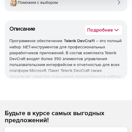
Поможем с выбором
Описание
Подробнее
Программное обеспечение
Telerik DevCraft
– это полный
набор .NET-инструментов для профессиональных
разработчиков приложений. В состав комплекта Telerik
DevCraft входят более 350 элементов управления
пользовательским интерфейсом и отчетностью для всех
платформ Microsoft. Пакет Telerik DevCraft также
предлагает средства повышения продуктивности работы
приложений благодаря быстрому кодированию,
профилированию и отладке.
Являясь всеобъемлющим набором инструментов
разработки ПО для ОС Microsoft, Telerik DevCraft
Будьте в курсе самых выгодных
позволяет создавать настольные, мобильные и web-
приложения с насыщенным функционалом. Более 100
предложений!
тысяч .NET-разработчиков по всему миру используют
Telerik DevCraft в своей ежедневной работе. Комплект