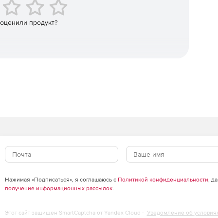
 оценили продукт?
ndows 8 с поддержкой сенсорного ввода – разработка
ления интерфейсом для разработки
екательных бизнес- и Metro-приложений.
0 шаблонов для создания мобильных приложений на
а ошибок, рефакторинг и обеспечение быстрой
нальная среда для создания модульных тестов.
Нажимая «Подписаться», я соглашаюсь с
Политикой конфиденциальности
, д
получение информационных рассылок
.
й для устранения узких мест и достижения оптимальной
Этот сайт защищен SmartCaptcha от Yandex Cloud -
Уведомление об условия