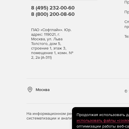
года.
Пр
8 (495) 232-00-60
Пр
8 (800) 200-08-60
Ultimate
– все элементы управления интерфе
средства работы с данными. Сопровождение
С
программных обновлений и неограниченную 
п
ПАО «Софтлайн». Юр.
по телефону и web-чату) в течение 1 года.
адрес: 119021, г.
Те
Москва, ул. Льва
Толстого, дом 5,
строение 1, этаж 3,
помещение 1, комн. №
2, 2а (А-311)
Москва
© 
На информационном ресурсе store.softline.ru примен
Продолжая использовать дан
систематизации и анализа сведений, относящихся к 
использовать файлы «cooki
оптимизации работы веб-са