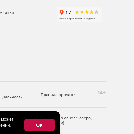
омпаний
14+
Правила продажи
циальности
редоставления информации на основе сбора,
e может
рритории Российской Федерации)
OK
ений,