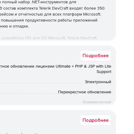
о полный набор .NET-инструментов для
состав комплекта Telerik DevCraft входят более 350
йсом и отчетностью для всех платформ Microsoft.
тва повышения продуктивности работы приложений
нию и отладке.
зработки ПО для ОС Microsoft, Telerik DevCraft
 web-приложения с насыщенным функционалом. Более
ользуют Telerik DevCraft в своей ежедневной работе.
Подробнее
, Complete и Ultimate.
ное обновление лицензии Ultimate + PHP & JSP with Lite
рфейсом:
Support
элементов для быстрой разработки интерфейса на базе
Электронный
Перекрестное обновление
ботка функционально насыщенных, кроссплатформенных
Коммерческая
рументов визуализации данных.
Срок доставки: 1-3 раб.дн. Softline.
-приложений и бизнес-программ визуализации данных.
Подробнее
ивного класса с интуитивным интерфейсом