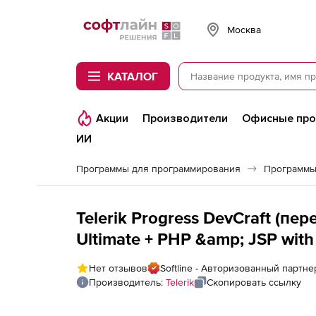
Softline
Москва
КАТАЛОГ
Акции
Производители
Офисные пр
ИИ
Программы для программирования
Программы
Telerik Progress DevCraft (п
Ultimate + PHP &amp; JSP with
from UI for WinForms Develope
Нет отзывов
Softline - Авторизованный партнер
Производитель:
Telerik
Скопировать ссылку