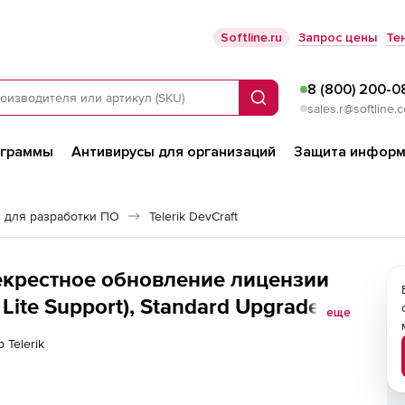
Softline.ru
Запрос цены
Те
8 (800) 200-0
Поиск
sales.r@softline.
ограммы
Антивирусы для организаций
Защита информ
 для разработки ПО
Telerik DevCraft
ерекрестное обновление лицензии
 Lite Support), Standard Upgrade
еще
r License
 Telerik