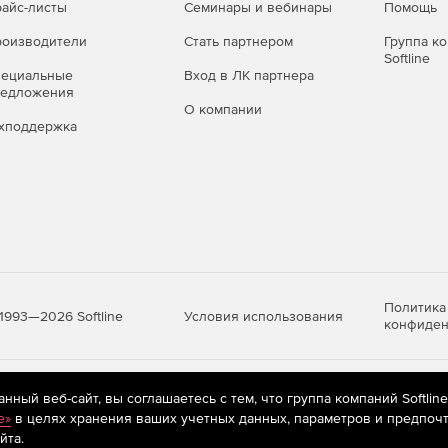
айс-листы
Семинары и вебинары
Помощь
оизводители
Стать партнером
Группа к
йсом, инструменты разработки и оптимизации,
Softline
 клиентов предусматривает бесплатное получение
пециальные
Вход в ЛК партнера
приоритетную техподдержку (через заявки в HelpDesk,
редложения
О компании
хподдержка
Политика
Условия использования
1993—2026 Softline
конфиден
яются
рекомендательные технологии
(информационные технологии п
ный веб-сайт, вы соглашаетесь с тем, что группа компаний Softlin
предпочтениям пользователей сети «Интернет», находящихся на те
e»
в целях хранения ваших учетных данных, параметров и предпочт
йта.