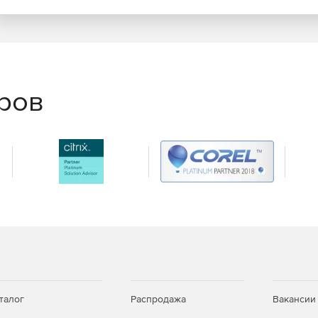
сборок и DLL-библиотек.
 по запросу для настольных, облачных и web-
еров
тображение (ORM), позволяющее разработчикам
льными и web-приложениями .NET и источниками
фейсом и поддержка всех платформ. Сопровождение
чение программных обновлений и неограниченную
чение 1 года.
ейсом, инструменты разработки и оптимизации,
 клиентов предусматривает бесплатное получение
талог
Распродажа
Вакансии
ехподдержку (через заявки в HelpDesk) в течение 1