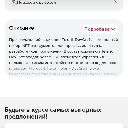
Поможем с выбором
Описание
Подробнее
Программное обеспечение
Telerik DevCraft
– это полный
набор .NET-инструментов для профессиональных
разработчиков приложений. В состав комплекта Telerik
DevCraft входят более 350 элементов управления
пользовательским интерфейсом и отчетностью для всех
платформ Microsoft. Пакет Telerik DevCraft также
предлагает средства повышения продуктивности работы
приложений благодаря быстрому кодированию,
профилированию и отладке.
Являясь всеобъемлющим набором инструментов
разработки ПО для ОС Microsoft, Telerik DevCraft
Будьте в курсе самых выгодных
позволяет создавать настольные, мобильные и web-
приложения с насыщенным функционалом. Более 100
предложений!
тысяч .NET-разработчиков по всему миру используют
Telerik DevCraft в своей ежедневной работе. Комплект