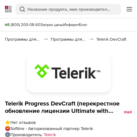
Softline
Поиск
Ме
8 (800) 200-08-60
Запрос цены
Инферит
Блог
Программы для программирования
Программы для разработки ПО
Telerik DevCraft
Telerik Progress DevCraft (перекрестное
обновление лицензии Ultimate with
еще
Ultimate Support), 60 day Upgrade from UI
Нет отзывов
for Xamarin Developer License
Softline - Авторизованный партнер Telerik
Производитель:
Telerik