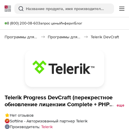
Softline
Поиск
Ме
8 (800) 200-08-60
Запрос цены
Инферит
Блог
Программы для программирования
Программы для разработки ПО
Telerik DevCraft
Telerik Progress DevCraft (перекрестное
обновление лицензии Complete + PHP
еще
&amp; JSP with Lite Support), 60 day
Нет отзывов
Upgrade from UI for Xamarin Developer
Softline - Авторизованный партнер Telerik
License
Производитель:
Telerik