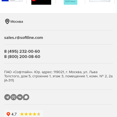
с поддержкой сенсорного ввода – разработка на
XAML или HTML.
Windows Forms – более 60 элементов управления
Москва
интерфейсом для разработки
высокопроизводительных и визуально
привлекательных бизнес- и Metro-приложений.
sales.r@softline.com
Windows Phone – более 45 компонентов и 50
шаблонов для создания мобильных приложений на
8 (495) 232-00-60
платформе Windows Phone.
8 (800) 200-08-60
Инструменты разработки и оптимизации:
ПАО «Софтлайн». Юр. адрес: 119021, г. Москва, ул. Льва
JustCode – анализ исходного кода, проверка ошибок,
Толстого, дом 5, строение 1, этаж 3, помещение 1, комн. № 2, 2а
(А-311)
рефакторинг и обеспечение быстрой навигации.
JustMock – простая, быстрая и многофункциональная
среда для создания модульных тестов.
JustTrace – профилирование .NET-приложений для
устранения узких мест и достижения оптимальной