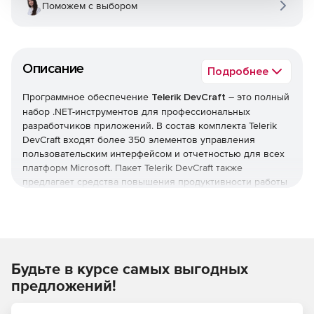
Поможем с выбором
Описание
Подробнее
Программное обеспечение
Telerik DevCraft
– это полный
набор .NET-инструментов для профессиональных
разработчиков приложений. В состав комплекта Telerik
DevCraft входят более 350 элементов управления
пользовательским интерфейсом и отчетностью для всех
платформ Microsoft. Пакет Telerik DevCraft также
предлагает средства повышения продуктивности работы
приложений благодаря быстрому кодированию,
профилированию и отладке.
Являясь всеобъемлющим набором инструментов
разработки ПО для ОС Microsoft, Telerik DevCraft
Будьте в курсе самых выгодных
позволяет создавать настольные, мобильные и web-
приложения с насыщенным функционалом. Более 100
предложений!
тысяч .NET-разработчиков по всему миру используют
Telerik DevCraft в своей ежедневной работе. Комплект