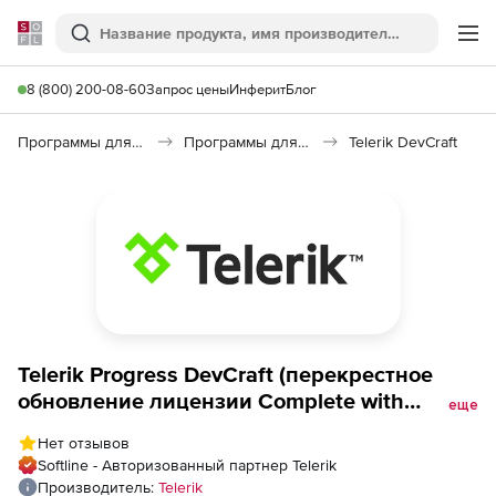
Softline
Поиск
Ме
8 (800) 200-08-60
Запрос цены
Инферит
Блог
Программы для программирования
Программы для разработки ПО
Telerik DevCraft
Telerik Progress DevCraft (перекрестное
обновление лицензии Complete with
еще
Ultimate Support), 60 day Upgrade from
Нет отзывов
Reporting Developer License
Softline - Авторизованный партнер Telerik
Производитель:
Telerik