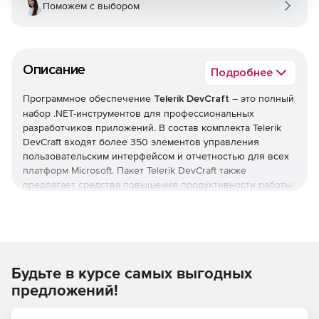
Поможем с выбором
Описание
Подробнее
Программное обеспечение
Telerik DevCraft
– это полный
набор .NET-инструментов для профессиональных
разработчиков приложений. В состав комплекта Telerik
DevCraft входят более 350 элементов управления
пользовательским интерфейсом и отчетностью для всех
платформ Microsoft. Пакет Telerik DevCraft также
предлагает средства повышения продуктивности работы
приложений благодаря быстрому кодированию,
профилированию и отладке.
Являясь всеобъемлющим набором инструментов
разработки ПО для ОС Microsoft, Telerik DevCraft
Будьте в курсе самых выгодных
позволяет создавать настольные, мобильные и web-
приложения с насыщенным функционалом. Более 100
предложений!
тысяч .NET-разработчиков по всему миру используют
Telerik DevCraft в своей ежедневной работе. Комплект