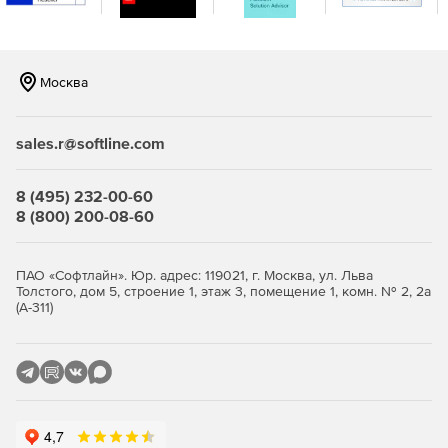
с поддержкой сенсорного ввода – разработка на
XAML или HTML.
Windows Forms – более 60 элементов управления
Москва
интерфейсом для разработки
высокопроизводительных и визуально
привлекательных бизнес- и Metro-приложений.
sales.r@softline.com
Windows Phone – более 45 компонентов и 50
шаблонов для создания мобильных приложений на
8 (495) 232-00-60
платформе Windows Phone.
8 (800) 200-08-60
Инструменты разработки и оптимизации:
ПАО «Софтлайн». Юр. адрес: 119021, г. Москва, ул. Льва
JustCode – анализ исходного кода, проверка ошибок,
Толстого, дом 5, строение 1, этаж 3, помещение 1, комн. № 2, 2а
(А-311)
рефакторинг и обеспечение быстрой навигации.
JustMock – простая, быстрая и многофункциональная
среда для создания модульных тестов.
JustTrace – профилирование .NET-приложений для
устранения узких мест и достижения оптимальной