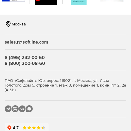
с поддержкой сенсорного ввода – разработка на
XAML или HTML.
Windows Forms – более 60 элементов управления
Москва
интерфейсом для разработки
высокопроизводительных и визуально
привлекательных бизнес- и Metro-приложений.
sales.r@softline.com
Windows Phone – более 45 компонентов и 50
шаблонов для создания мобильных приложений на
8 (495) 232-00-60
платформе Windows Phone.
8 (800) 200-08-60
Инструменты разработки и оптимизации:
ПАО «Софтлайн». Юр. адрес: 119021, г. Москва, ул. Льва
JustCode – анализ исходного кода, проверка ошибок,
Толстого, дом 5, строение 1, этаж 3, помещение 1, комн. № 2, 2а
(А-311)
рефакторинг и обеспечение быстрой навигации.
JustMock – простая, быстрая и многофункциональная
среда для создания модульных тестов.
JustTrace – профилирование .NET-приложений для
устранения узких мест и достижения оптимальной