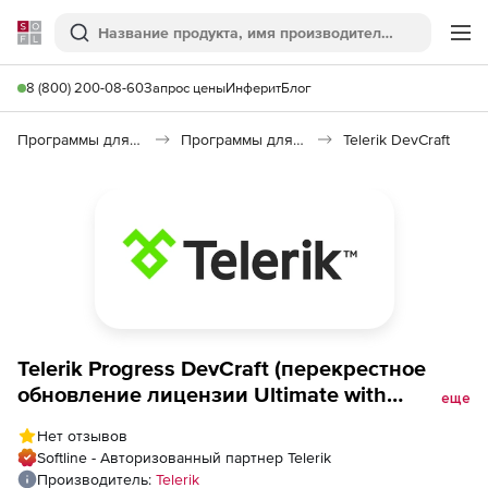
Softline
Поиск
Ме
8 (800) 200-08-60
Запрос цены
Инферит
Блог
Программы для программирования
Программы для разработки ПО
Telerik DevCraft
Telerik Progress DevCraft (перекрестное
обновление лицензии Ultimate with
еще
Ultimate Support), Welcome back Upgrade
Нет отзывов
from JustMock Developer License
Softline - Авторизованный партнер Telerik
Производитель:
Telerik