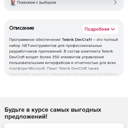
Поможем с выбором
Описание
Подробнее
Программное обеспечение
Telerik DevCraft
– это полный
набор .NET-инструментов для профессиональных
разработчиков приложений. В состав комплекта Telerik
DevCraft входят более 350 элементов управления
пользовательским интерфейсом и отчетностью для всех
платформ Microsoft. Пакет Telerik DevCraft также
предлагает средства повышения продуктивности работы
приложений благодаря быстрому кодированию,
профилированию и отладке.
Являясь всеобъемлющим набором инструментов
разработки ПО для ОС Microsoft, Telerik DevCraft
Будьте в курсе самых выгодных
позволяет создавать настольные, мобильные и web-
приложения с насыщенным функционалом. Более 100
предложений!
тысяч .NET-разработчиков по всему миру используют
Telerik DevCraft в своей ежедневной работе. Комплект