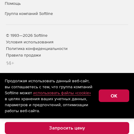
Помощь
Группа компаний Softline
© 1993—2026 Softline
Условия использования
Политика конфиденциальности
Правила продажи
14+
Продолжая использовать данный веб-сайт,
На информационном ресурсе store.softline.ru применяются
вы соглашаетесь с тем, что группа компаний
рекомендательные технологии
(информационные технологии
Softline может
использовать файлы «cookie»
предоставления информации на основе сбора,
OK
в целях хранения ваших учетных данных,
систематизации и анализа сведений, относящихся к
предпочтениям пользователей сети «Интернет»,
параметров и предпочтений, оптимизации
находящихся на территории Российской Федерации)
работы веб-сайта.
Запросить цену