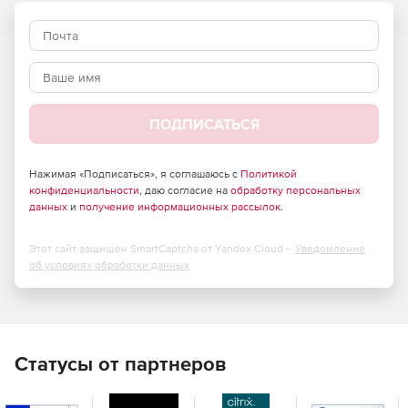
сетевым задержкам и времени исполнения на стороне
клиента.
Тестирование на мобильных платформах
Запись автоматизированных тестов. Синхронизация
проектов, тестов и результатов между различными
устройствами.
ПОДПИСАТЬСЯ
Исследовательское тестирование
Нажимая «Подписаться», я соглашаюсь с
Политикой
Подключение Test Studio Explore к браузеру, чтобы иметь
конфиденциальности
, даю согласие на
обработку персональных
возможность делать снимки экрана и захватывать
данных
и
получение информационных рассылок
.
аннотации всего за несколько кликов мышкой.
Ручное тестирование
Этот сайт защищен SmartCaptcha от Yandex Cloud -
Уведомление
об условиях обработки данных
Ручное тестирование проводится более организованно,
эффективно и быстро.
Тестирование в Visual Studio
Использование плагина Visual Studio для осуществления
Статусы от партнеров
мощного функционального тестирования.
Бесшовная интеграция