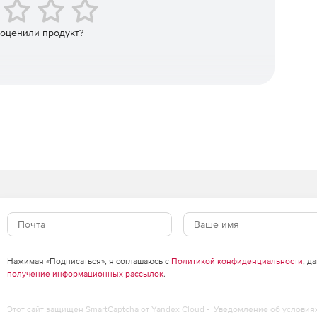
рмы, Kendo UI предлагает лучшую производительность
 с использованием популярных современных
e. Kendo UI вписывается в среду, поэтому не нужно
 оценили продукт?
Нажимая «Подписаться», я соглашаюсь с
Политикой конфиденциальности
, д
получение информационных рассылок
.
Этот сайт защищен SmartCaptcha от Yandex Cloud -
Уведомление об условия