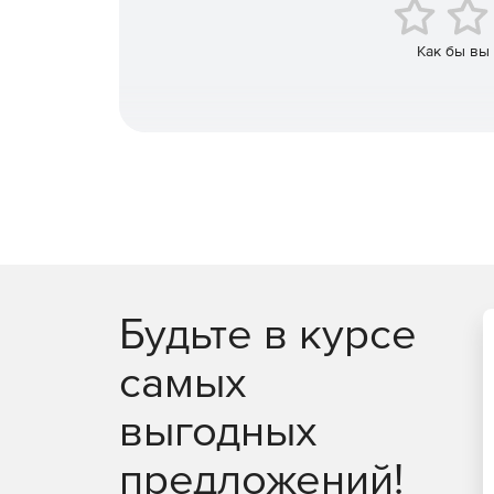
Созданный с нуля для поддержки каждой платфо
пользовательского интерфейса при разработке
технологий, включая jQuery, Angular, React и Vu
Как бы вы
тратить время на интеграцию.
Будьте в курсе
самых
выгодных
предложений!