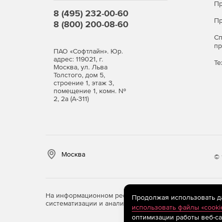
Пр
8 (495) 232-00-60
Пр
8 (800) 200-08-60
С
п
ПАО «Софтлайн». Юр.
адрес: 119021, г.
Те
Москва, ул. Льва
Толстого, дом 5,
строение 1, этаж 3,
помещение 1, комн. №
2, 2а (А-311)
Москва
© 
На информационном ресурсе store.softline.ru примен
Продолжая использовать дан
систематизации и анализа сведений, относящихся к 
использовать файлы «cooki
оптимизации работы веб-са