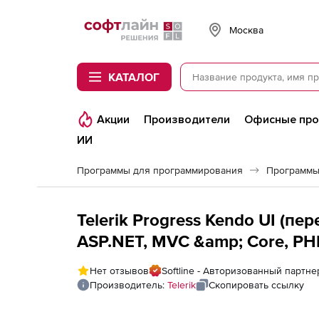
Softline
Москва
КАТАЛОГ
Акции
Производители
Офисные пр
ИИ
Программы для программирования
Программы
Telerik Progress Kendo UI (п
ASP.NET, MVC &amp; Core, PH
Ultimate), Kendo UI + ASP.NET
Нет отзывов
Softline - Авторизованный партнер
Developer License - Ultimate S
Производитель:
Telerik
Скопировать ссылку
day upgrade