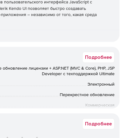
 пользовательского интерфейса JavaScript с
elerik Kendo UI позволяет быстро создавать
риложения – независимо от того, какая среда
зовательского интерфейса в свои существующие
обширной библиотеки при запуске нового
Подробнее
 интегрируя компоненты для обработки всех ключевых
терфейсе.
 обновление лицензии + ASP.NET (MVC & Core), PHP, JSP
Developer с техподдержкой Ultimate
ательского интерфейса
Электронный
ами сетки данных, диаграммами, электронными
Перекрестное обновление
ользовательский интерфейс Kendo позволяет быстро и
жение за счет интеграции настраиваемых
Коммерческая
ез труда развернуть единообразный внешний вид
Срок доставки: 1-3 раб.дн. Softline.
Подробнее