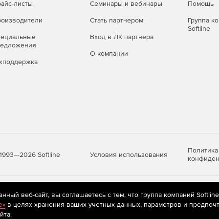
айс-листы
Семинары и вебинары
Помощь
оизводители
Стать партнером
Группа к
Softline
пециальные
Вход в ЛК партнера
редложения
О компании
хподдержка
Политика
Условия использования
1993—2026 Softline
конфиден
яются
рекомендательные технологии
(информационные технологии п
ный веб-сайт, вы соглашаетесь с тем, что группа компаний Softlin
предпочтениям пользователей сети «Интернет», находящихся на те
e»
в целях хранения ваших учетных данных, параметров и предпочт
йта.