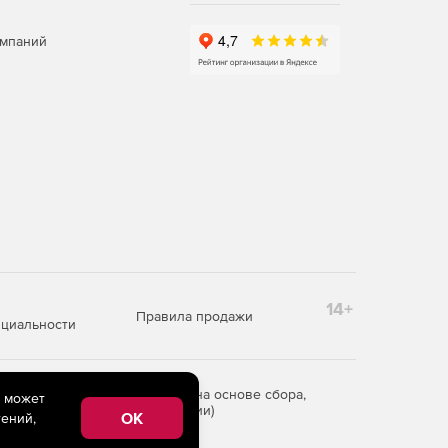
омпаний
14+
Правила продажи
циальности
редоставления информации на основе сбора,
e может
рритории Российской Федерации)
OK
ений,