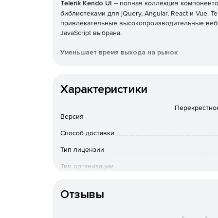
Telerik Kendo UI
– полная коллекция компонентов
библиотеками для jQuery, Angular, React и Vue. T
привлекательные высокопроизводительные веб-п
JavaScript выбрана.
Уменьшает время выхода на рынок
Легко добавлять расширенные компоненты поль
проекты или воспользоваться преимуществами 
Характеристики
дизайна. Kendo UI позволяет экономить время,
функций, которые нужны в пользовательском ин
Перекрестное
Версия
Предоставляет расширенные функции пользов
Способ доставки
Предлагает решения с расширенными компонент
Тип лицензии
таблицами, планировщиками и многим другим. П
легко добавлять расширенные функции в прило
Тип организации
компонентов. Настраиваемые темы позволяют б
приложений.
Особенности доставки
Отзывы
Поддерживает популярные фреймворки