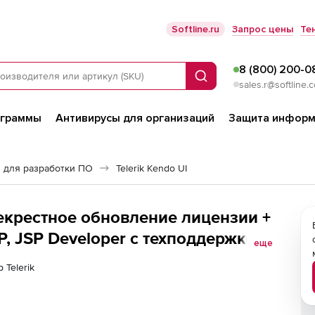
Softline.ru
Запрос цены
Те
8 (800) 200-0
Поиск
sales.r@softline.
ограммы
Антивирусы для организаций
Защита информ
 для разработки ПО
Telerik Kendo UI
ерекрестное обновление лицензии +
P, JSP Developer с техподдержкой
еще
 (MVC &amp; Core), PHP, JSP
 Telerik
upport to Progress DevCraft UI 60