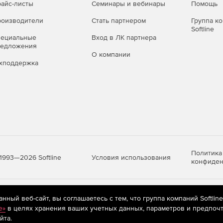
айс-листы
Семинары и вебинары
Помощь
оизводители
Стать партнером
Группа к
Softline
пециальные
Вход в ЛК партнера
редложения
О компании
хподдержка
Политика
Условия использования
1993—2026 Softline
конфиден
яются
рекомендательные технологии
(информационные технологии п
ный веб-сайт, вы соглашаетесь с тем, что группа компаний Softlin
предпочтениям пользователей сети «Интернет», находящихся на те
e»
в целях хранения ваших учетных данных, параметров и предпочт
йта.