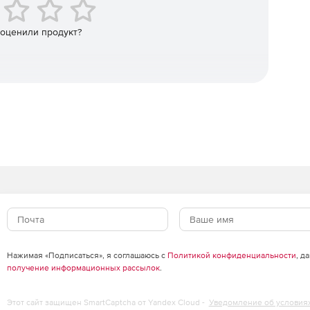
 оценили продукт?
Нажимая «Подписаться», я соглашаюсь с
Политикой конфиденциальности
, д
получение информационных рассылок
.
Этот сайт защищен SmartCaptcha от Yandex Cloud -
Уведомление об условия