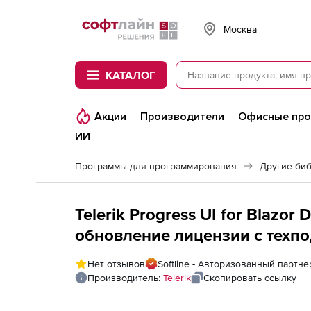
Softline
Москва
КАТАЛОГ
Акции
Производители
Офисные пр
ИИ
Программы для программирования
Другие би
Telerik Progress UI for Blazor
обновление лицензии с техпод
Telerik Progress UI for Blazor 
Нет отзывов
Softline - Авторизованный партнер
to Progress DevCraft Complet
Производитель:
Telerik
Скопировать ссылку