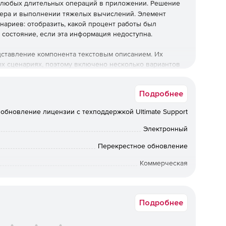
 любых длительных операций в приложении. Решение
вера и выполнении тяжелых вычислений. Элемент
нариев: отобразить, какой процент работы был
 состояние, если эта информация недоступна.
дставление компонента текстовым описанием. Их
х сценариях, поэтому включено несколько вариантов
димость и настраиваемый контент. Помимо меток
 – горизонтально и вертикально с переключением
Подробнее
обновление лицензии с техподдержкой Ultimate Support
ние отключает индикатор выполнения. Можно
вателям, что приложение не имеет информации о том,
Электронный
се же покажет им, что программа запущена.
Перекрестное обновление
ProgressBar имеет несколько встроенных тем, таких как
Коммерческая
нове рекомендаций по дизайну материалов) и Bootstrap
ей интеграции). Можно легко настроить любую из
Срок доставки: 1-3 раб.дн. Softline.
ли создать новую тему, соответствующую цветам и
eBuilder.
Подробнее