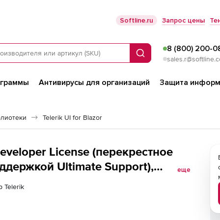
Softline.ru
Запрос цены
Те
8 (800) 200-0
Поиск
sales.r@softline.
ограммы
Антивирусы для организаций
Защита информ
блиотеки
Telerik UI for Blazor
 Developer License (перекрестное
держкой Ultimate Support),
еще
Developer License - Ultimate Support
 Telerik
e + PHP &amp; JSP 60 day upgrade