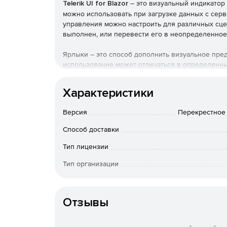
Telerik UI for Blazor
– это визуальный индикатор
можно использовать при загрузке данных с сер
управления можно настроить для различных сце
выполнен, или перевести его в неопределенное
Ярлыки – это способ дополнить визуальное пре
использование может отличаться в определенны
настройки. Можно выбрать положение метки, ви
ориентация компонента также может изменяться
Характеристики
значения атрибута.
Версия
Перекрестное 
Перевод ProgressBar в неопределенное состоя
использовать эту опцию, чтобы сообщить пользо
Способ доставки
сколько времени займет текущая операция, но в
Тип лицензии
Пользовательский интерфейс Telerik для Blazor 
Тип организации
Default (наш собственный стиль), Material (на ос
(который выглядит как стиль Bootstrap для лучш
Особенности доставки
готовых тем с помощью нескольких строк CSS и
бренду, с помощью приложения Telerik SASS Them
Отзывы