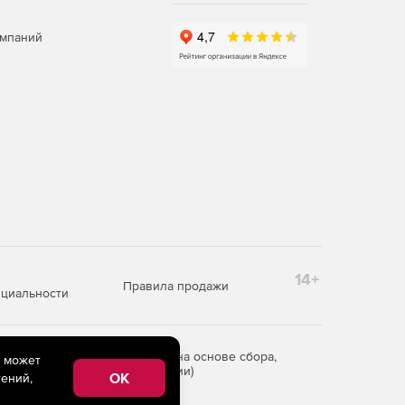
омпаний
14+
Правила продажи
циальности
редоставления информации на основе сбора,
e может
рритории Российской Федерации)
OK
ений,