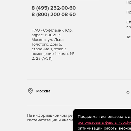
Пр
8 (495) 232-00-60
Пр
8 (800) 200-08-60
С
п
ПАО «Софтлайн». Юр.
адрес: 119021, г.
Те
Москва, ул. Льва
Толстого, дом 5,
строение 1, этаж 3,
помещение 1, комн. №
2, 2а (А-311)
Москва
© 
На информационном ресурсе store.softline.ru примен
Продолжая использовать дан
систематизации и анализа сведений, относящихся к 
использовать файлы «cooki
оптимизации работы веб-са