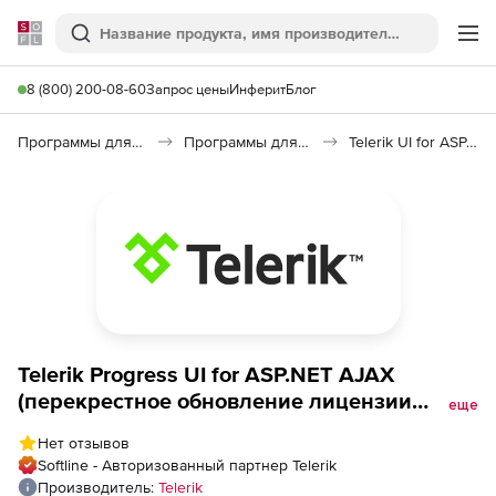
Softline
Поиск
Ме
8 (800) 200-08-60
Запрос цены
Инферит
Блог
Программы для программирования
Программы для разработки ПО
Telerik UI for ASP.NET AJAX
Telerik Progress UI for ASP.NET AJAX
(перекрестное обновление лицензии
еще
Developer с техподдержкой Priority), Priority
Нет отзывов
Support to Progress DevCraft Complete +
Softline - Авторизованный партнер Telerik
PHP &amp; JSP 60 day upgrade
Производитель:
Telerik