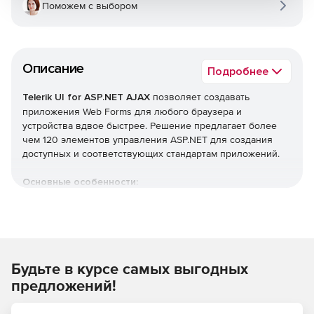
Поможем с выбором
Описание
Подробнее
Telerik UI for ASP.NET AJAX
позволяет создавать
приложения Web Forms для любого браузера и
устройства вдвое быстрее. Решение предлагает более
чем 120 элементов управления ASP.NET для создания
доступных и соответствующих стандартам приложений.
Основные особенности:
Обработка документов. Возможность обрабатывать
наиболее распространенные форматы файлов текста,
электронных таблиц и PDF без каких-либо
зависимостей от внешних библиотек.
Будьте в курсе самых выгодных
Интеграция с SharePoint. Быстрое создание изящных
предложений!
и простых в настройке решений для SharePoint.