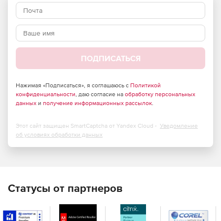
Полный набор функций и элементов управления. 120+
элементов управления ASP.NET для любых нужд.
Безупречный пользовательский интерфейс на всех
устройствах и в браузерах.
ПОДПИСАТЬСЯ
21 встроенный скин профессионального уровня.
Возможность создавать темы для своих сайтов или
приложений, изменив одно свойство с помощью
Нажимая «Подписаться», я соглашаюсь с
Политикой
конфиденциальности
готовых тем для Bootstrap и веб-браузера Progress
, даю согласие на
обработку персональных
данных
и
получение информационных рассылок
.
Saas ThemeBuilder.
Современный интерфейс для чат-ботов.
Этот сайт защищен SmartCaptcha от Yandex Cloud -
Уведомление
об условиях обработки данных
Удобный для разработчиков набор инструментов и
интуитивно понятный API.
Статусы от партнеров