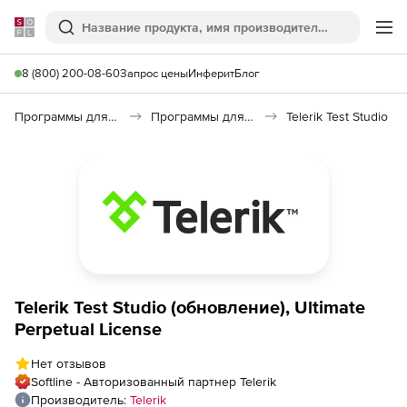
Softline
Поиск
Ме
8 (800) 200-08-60
Запрос цены
Инферит
Блог
Программы для программирования
Программы для разработки ПО
Telerik Test Studio
Telerik Test Studio (обновление), Ultimate
Perpetual License
Нет отзывов
Softline - Авторизованный партнер Telerik
Производитель:
Telerik