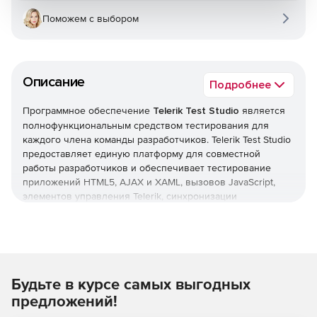
Поможем с выбором
Описание
Подробнее
Программное обеспечение
Telerik Test Studio
является
полнофункциональным средством тестирования для
каждого члена команды разработчиков. Telerik Test Studio
предоставляет единую платформу для совместной
работы разработчиков и обеспечивает тестирование
приложений HTML5, AJAX и XAML, вызовов JavaScript,
элементов управления Telerik, синхронизации
динамических веб-страниц и т.д.
Нагрузочное тестирование
Можно создавать тесты на нагрузку из функциональных
тестов или логов Fiddler.
Будьте в курсе самых выгодных
Тестирование производительности
предложений!
Сбор данных по времени обработки данных на сервере,