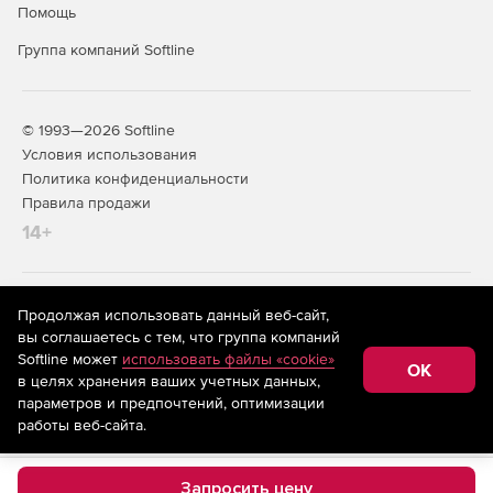
Помощь
Группа компаний Softline
© 1993—2026 Softline
Условия использования
Политика конфиденциальности
Правила продажи
14+
На информационном ресурсе store.softline.ru применяются
Продолжая использовать данный веб-сайт,
рекомендательные технологии
(информационные технологии
вы соглашаетесь с тем, что группа компаний
предоставления информации на основе сбора,
Softline может
использовать файлы «cookie»
систематизации и анализа сведений, относящихся к
OK
в целях хранения ваших учетных данных,
предпочтениям пользователей сети «Интернет»,
находящихся на территории Российской Федерации)
параметров и предпочтений, оптимизации
работы веб-сайта.
Запросить цену