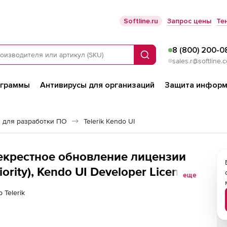
Softline.ru
Запрос цены
Те
8 (800) 200-0
Поиск
sales.r@softline.
ограммы
Антивирусы для организаций
Защита информ
 для разработки ПО
Telerik Kendo UI
ерекрестное обновление лицензии
ority), Kendo UI Developer License
еще
Kendo UI + PHP - Priority Support 60
 Telerik