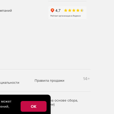
омпаний
14+
Правила продажи
циальности
редоставления информации на основе сбора,
e может
рритории Российской Федерации)
OK
ений,