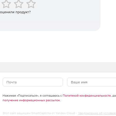
рмы, Kendo UI предлагает лучшую производительность
 с использованием популярных современных
e. Kendo UI вписывается в среду, поэтому не нужно
 оценили продукт?
Нажимая «Подписаться», я соглашаюсь с
Политикой конфиденциальности
, д
получение информационных рассылок
.
Этот сайт защищен SmartCaptcha от Yandex Cloud -
Уведомление об условия