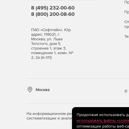
Пр
8 (495) 232-00-60
Пр
8 (800) 200-08-60
С
п
ПАО «Софтлайн». Юр.
адрес: 119021, г.
Те
Москва, ул. Льва
Толстого, дом 5,
строение 1, этаж 3,
помещение 1, комн. №
2, 2а (А-311)
Москва
© 
На информационном ресурсе store.softline.ru примен
Продолжая использовать дан
систематизации и анализа сведений, относящихся к 
использовать файлы «cooki
оптимизации работы веб-са