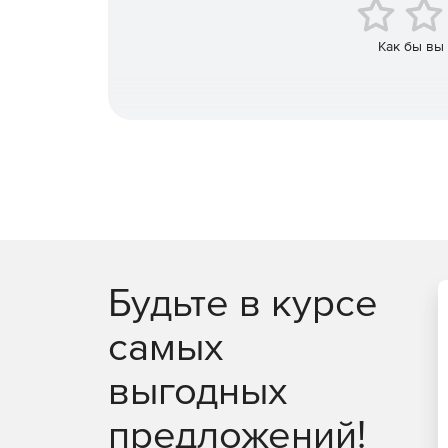
Созданный с нуля для поддержки каждой платфо
пользовательского интерфейса при разработке
технологий, включая jQuery, Angular, React и Vu
Как бы вы
тратить время на интеграцию.
Будьте в курсе
самых
выгодных
предложений!