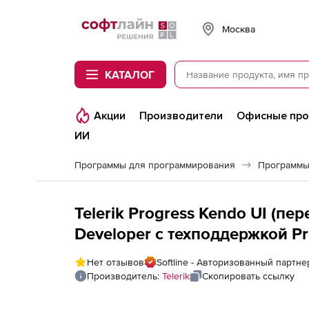
Softline
Москва
КАТАЛОГ
Акции
Производители
Офисные пр
ИИ
Программы для программирования
Программы
Telerik Progress Kendo UI (п
Developer с техподдержкой Pri
- Priority Support to Progress 
Нет отзывов
Softline - Авторизованный партнер
day upgrade
Производитель:
Telerik
Скопировать ссылку