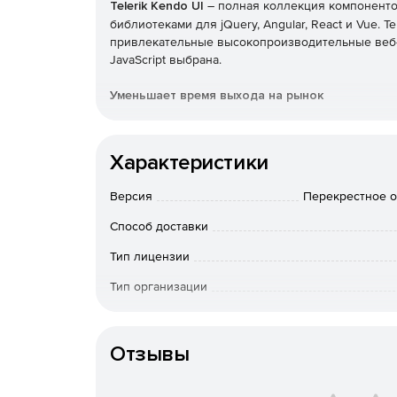
Telerik Kendo UI
– полная коллекция компонентов
библиотеками для jQuery, Angular, React и Vue. T
привлекательные высокопроизводительные веб-п
JavaScript выбрана.
Уменьшает время выхода на рынок
Легко добавлять расширенные компоненты поль
проекты или воспользоваться преимуществами 
Характеристики
дизайна. Kendo UI позволяет экономить время,
функций, которые нужны в пользовательском ин
Версия
Перекрестное о
Предоставляет расширенные функции пользов
Способ доставки
Предлагает решения с расширенными компонент
Тип лицензии
таблицами, планировщиками и многим другим. П
Тип организации
легко добавлять расширенные функции в прило
компонентов. Настраиваемые темы позволяют б
Особенности доставки
приложений.
Отзывы
Поддерживает популярные фреймворки