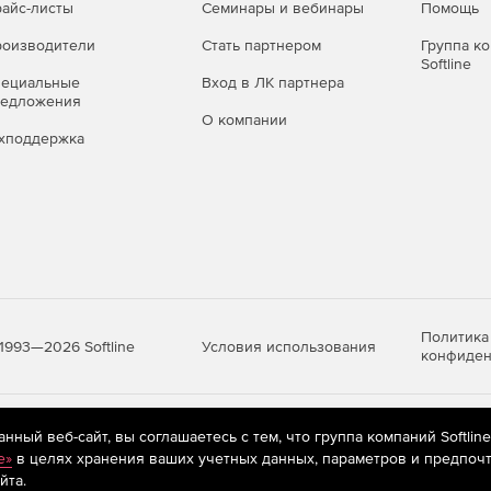
айс-листы
Семинары и вебинары
Помощь
оизводители
Стать партнером
Группа к
Softline
пециальные
Вход в ЛК партнера
редложения
О компании
хподдержка
Политика
Условия использования
1993—2026 Softline
конфиден
яются
рекомендательные технологии
(информационные технологии п
ный веб-сайт, вы соглашаетесь с тем, что группа компаний Softlin
предпочтениям пользователей сети «Интернет», находящихся на те
e»
в целях хранения ваших учетных данных, параметров и предпочт
йта.