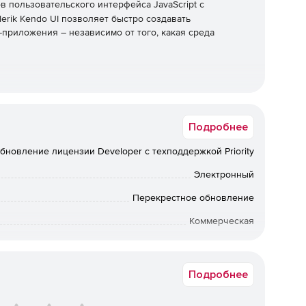
 пользовательского интерфейса JavaScript с
elerik Kendo UI позволяет быстро создавать
риложения – независимо от того, какая среда
зовательского интерфейса в свои существующие
обширной библиотеки при запуске нового
Подробнее
 интегрируя компоненты для обработки всех ключевых
терфейсе.
бновление лицензии Developer с техподдержкой Priority
ательского интерфейса
Электронный
ами сетки данных, диаграммами, электронными
Перекрестное обновление
ользовательский интерфейс Kendo позволяет быстро и
Коммерческая
жение за счет интеграции настраиваемых
ез труда развернуть единообразный внешний вид
Срок доставки: 1-3 раб.дн. Softline.
Подробнее