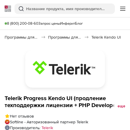
Softline
Поиск
Ме
8 (800) 200-08-60
Запрос цены
Инферит
Блог
Программы для программирования
Программы для разработки ПО
Telerik Kendo UI
Telerik Progress Kendo UI (продление
техподдержки лицензии + PHP Developer),
еще
Lite Support - позднее продление
Нет отзывов
Softline - Авторизованный партнер Telerik
Производитель:
Telerik