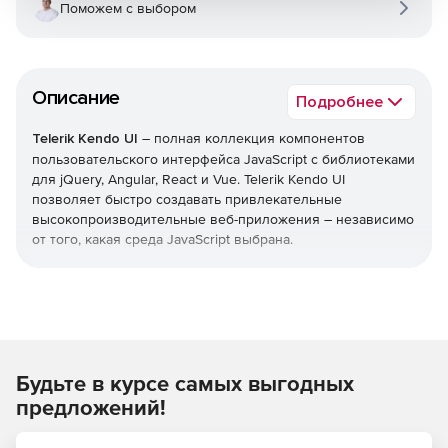
Поможем с выбором
Описание
Подробнее
Telerik Kendo UI
– полная коллекция компонентов
пользовательского интерфейса JavaScript с библиотеками
для jQuery, Angular, React и Vue. Telerik Kendo UI
позволяет быстро создавать привлекательные
высокопроизводительные веб-приложения – независимо
от того, какая среда JavaScript выбрана.
Уменьшает время выхода на рынок
Легко добавлять расширенные компоненты
пользовательского интерфейса в свои существующие
проекты или воспользоваться преимуществами
Будьте в курсе самых выгодных
обширной библиотеки при запуске нового
дизайна. Kendo UI позволяет экономить время,
предложений!
интегрируя компоненты для обработки всех ключевых
функций, которые нужны в пользовательском