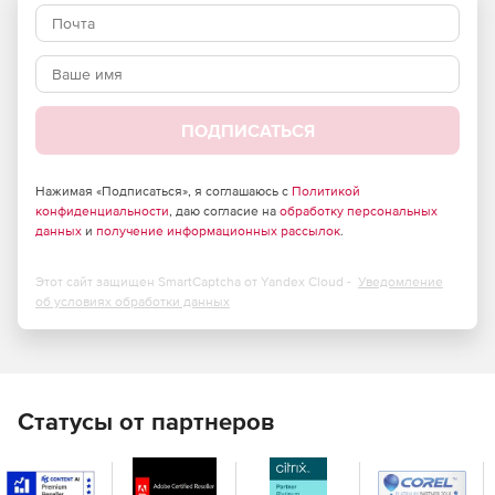
Полный набор функций и элементов управления. 120+
элементов управления ASP.NET для любых нужд.
Безупречный пользовательский интерфейс на всех
устройствах и в браузерах.
ПОДПИСАТЬСЯ
21 встроенный скин профессионального уровня.
Возможность создавать темы для своих сайтов или
приложений, изменив одно свойство с помощью
Нажимая «Подписаться», я соглашаюсь с
Политикой
конфиденциальности
готовых тем для Bootstrap и веб-браузера Progress
, даю согласие на
обработку персональных
данных
и
получение информационных рассылок
.
Saas ThemeBuilder.
Современный интерфейс для чат-ботов.
Этот сайт защищен SmartCaptcha от Yandex Cloud -
Уведомление
об условиях обработки данных
Удобный для разработчиков набор инструментов и
интуитивно понятный API.
Статусы от партнеров