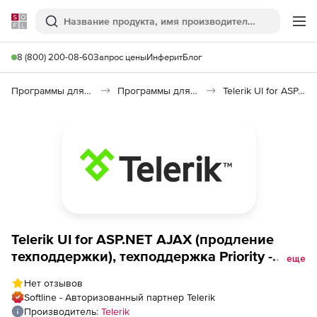
Softline
Поиск
Ме
8 (800) 200-08-60
Запрос цены
Инферит
Блог
Программы для программирования
Программы для разработки ПО
Telerik UI for ASP.NET AJAX
Telerik UI for ASP.NET AJAX (продление
техподдержки), техподдержка Priority -
еще
позднее продление
Нет отзывов
Softline - Авторизованный партнер Telerik
Производитель:
Telerik