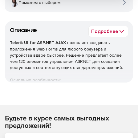
Поможем с выбором
Описание
Подробнее
Telerik UI for ASP.NET AJAX
позволяет создавать
приложения Web Forms для любого браузера и
устройства вдвое быстрее. Решение предлагает более
чем 120 элементов управления ASP.NET для создания
доступных и соответствующих стандартам приложений.
Основные особенности:
Обработка документов. Возможность обрабатывать
наиболее распространенные форматы файлов текста,
электронных таблиц и PDF без каких-либо
зависимостей от внешних библиотек.
Будьте в курсе самых выгодных
Интеграция с SharePoint. Быстрое создание изящных
предложений!
и простых в настройке решений для SharePoint.