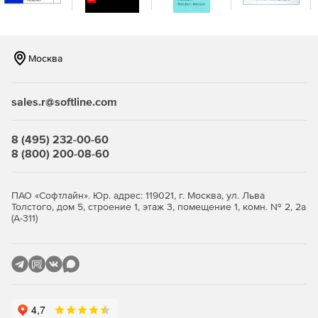
Доставка отчетов в любое приложение и на любое
устройство
Просмотр, публикация и экспорт отчетов в любой
Москва
формат в веб-браузере. Добавление отчетов в любое
веб-приложение, настольное или облачное бизнес-
приложение (требуется лицензия Telerik Reporting или
sales.r@softline.com
Telerik DevCraft Ultimate).
Использование нескольких источников данных
8 (495) 232-00-60
отчета
8 (800) 200-08-60
Контроль своих данных и доставление информации из
нескольких источников данных. Можно легко
выполнять операции с данными, такие как
ПАО «Софтлайн». Юр. адрес: 119021, г. Москва, ул. Льва
Толстого, дом 5, строение 1, этаж 3, помещение 1, комн. № 2, 2а
агрегирование, фильтрация, срезы, группировка,
(А-311)
сортировка, условное форматирование и стили.