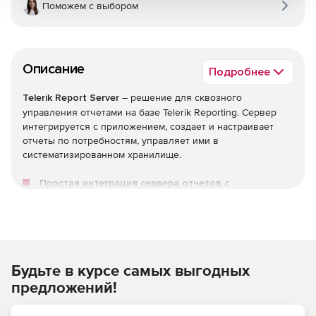
Поможем с выбором
Описание
Подробнее
Telerik Report Server
– решение для сквозного
управления отчетами на базе Telerik Reporting. Сервер
интегрируется с приложением, создает и настраивает
отчеты по потребностям, управляет ими в
систематизированном хранилище.
Простая интеграция сервера отчетов с
приложением
Возможность использовать Telerik Report Server в
качестве автономного решения для управления
отчетами или легко интегрировать его с любым
приложением. Управление всеми активами сервера
Будьте в курсе самых выгодных
происходит через RESTful API. Можно создавать
настраиваемые бизнес-объекты как данные отчета,
предложений!
аутентифицировать пользователей с помощью
интеграции с Active Directory.