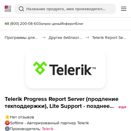
Softline
Поиск
Ме
8 (800) 200-08-60
Запрос цены
Инферит
Блог
Программы для программирования
Другие библиотеки
Telerik Report Server
Telerik Progress Report Server (продление
техподдержки), Lite Support - позднее
еще
продление
Нет отзывов
Softline - Авторизованный партнер Telerik
Производитель:
Telerik