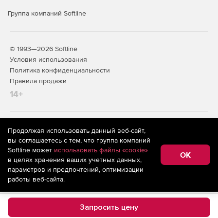
Группа компаний Softline
© 1993—2026 Softline
Условия использования
Политика конфиденциальности
Правила продажи
14+
На информационном ресурсе store.softline.ru применяются
Продолжая использовать данный веб-сайт,
рекомендательные технологии
(информационные технологии
вы соглашаетесь с тем, что группа компаний
предоставления информации на основе сбора,
Softline может
использовать файлы «cookie»
систематизации и анализа сведений, относящихся к
OK
в целях хранения ваших учетных данных,
предпочтениям пользователей сети «Интернет»,
находящихся на территории Российской Федерации)
параметров и предпочтений, оптимизации
работы веб-сайта.
Запросить цену