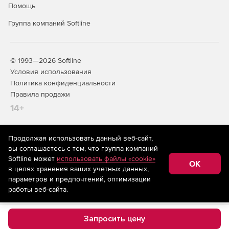
Помощь
Группа компаний Softline
© 1993—2026 Softline
Условия использования
Политика конфиденциальности
Правила продажи
14+
Продолжая использовать данный веб-сайт,
На информационном ресурсе store.softline.ru применяются
вы соглашаетесь с тем, что группа компаний
рекомендательные технологии
(информационные технологии
Softline может
использовать файлы «cookie»
предоставления информации на основе сбора,
OK
в целях хранения ваших учетных данных,
систематизации и анализа сведений, относящихся к
предпочтениям пользователей сети «Интернет»,
параметров и предпочтений, оптимизации
находящихся на территории Российской Федерации)
работы веб-сайта.
Запросить цену