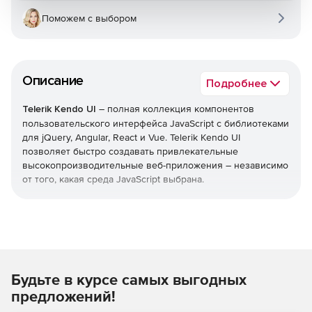
Поможем с выбором
Описание
Подробнее
Telerik Kendo UI
– полная коллекция компонентов
пользовательского интерфейса JavaScript с библиотеками
для jQuery, Angular, React и Vue. Telerik Kendo UI
позволяет быстро создавать привлекательные
высокопроизводительные веб-приложения – независимо
от того, какая среда JavaScript выбрана.
Уменьшает время выхода на рынок
Легко добавлять расширенные компоненты
пользовательского интерфейса в свои существующие
проекты или воспользоваться преимуществами
Будьте в курсе самых выгодных
обширной библиотеки при запуске нового
дизайна. Kendo UI позволяет экономить время,
предложений!
интегрируя компоненты для обработки всех ключевых