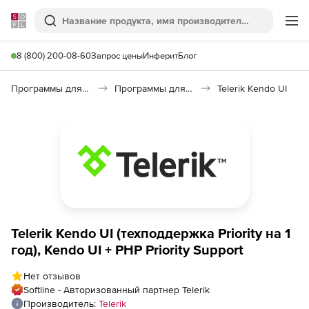
Softline
Поиск
Ме
8 (800) 200-08-60
Запрос цены
Инферит
Блог
Программы для программирования
Программы для разработки ПО
Telerik Kendo UI
Telerik Kendo UI (техподдержка Priority на 1
год), Kendo UI + PHP Priority Support
Нет отзывов
Softline - Авторизованный партнер Telerik
Производитель:
Telerik