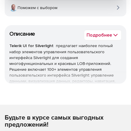
Поможем с выбором
Описание
Подробнее
Telerik UI for Silverlight
предлагает наиболее полный
набор элементов управления пользовательского
интерфейса Silverlight для создания
многофункциональных и красивых LOB-приложений.
Решение включает 100+ элементов управления
пользовательского интерфейса Silverlight: управление
данными, визуализация данных, редакторы, навигация,
загрузка файлов, планирование, интерактивность и т. д.
Основные особенности:
Встроенные темы для профессионального внешнего
Будьте в курсе самых выгодных
вида.
предложений!
Исключительная производительность и удобство