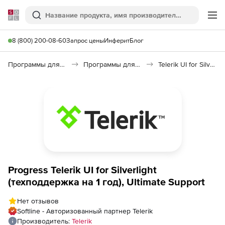
Softline
Поиск
Ме
8 (800) 200-08-60
Запрос цены
Инферит
Блог
Программы для программирования
Программы для разработки ПО
Telerik UI for Silverlight
Progress Telerik UI for Silverlight
(техподдержка на 1 год), Ultimate Support
Нет отзывов
Softline - Авторизованный партнер Telerik
Производитель:
Telerik