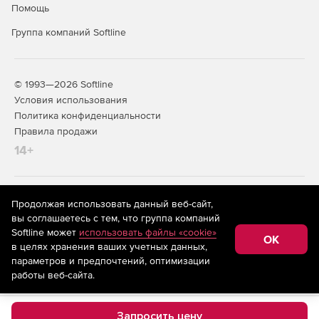
Помощь
Группа компаний Softline
© 1993—2026 Softline
Условия использования
Политика конфиденциальности
Правила продажи
14+
На информационном ресурсе store.softline.ru применяются
Продолжая использовать данный веб-сайт,
рекомендательные технологии
(информационные технологии
вы соглашаетесь с тем, что группа компаний
предоставления информации на основе сбора,
Softline может
использовать файлы «cookie»
систематизации и анализа сведений, относящихся к
OK
в целях хранения ваших учетных данных,
предпочтениям пользователей сети «Интернет»,
находящихся на территории Российской Федерации)
параметров и предпочтений, оптимизации
работы веб-сайта.
Запросить цену