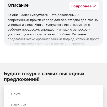
Описание
Подробнее
Telerik Fiddler Everywhere
– это безопасный и
современный прокси-сервер для веб-отладки для macOS,
Windows и Linux. Fiddler Everywhere интегрируется с
рабочим процессом, упрощает имитацию запросов и
ускоряет диагностику сетевых проблем. Решение
предлагает четко организованный подход, который прост,
но дает ощутимую экономию времени и средств.
Комплексная веб-отладка
Отлаживание трафика из систем macOS, Windows или
Linux и мобильных устройств iOS или Android.
Будьте в курсе самых выгодных
Пользователь может отслеживать, чтобы файлы
cookie, заголовки и директивы кеша передавались
предложений!
между клиентом и сервером.
Непревзойденный имитатор запросов и ответов
Возможность имитировать или изменять запросы и