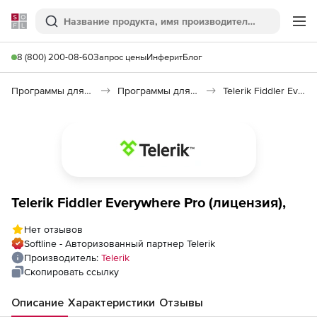
Softline
Поиск
Ме
8 (800) 200-08-60
Запрос цены
Инферит
Блог
Программы для программирования
Программы для разработки ПО
Telerik Fiddler Everywhere
Telerik Fiddler Everywhere Pro (лицензия),
Нет отзывов
Softline - Авторизованный партнер Telerik
Производитель:
Telerik
Скопировать ссылку
Описание
Характеристики
Отзывы