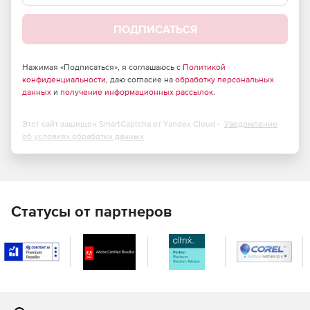
ответы из любого приложения. Это несложный
способ изменить запрос и ответы для тестирования
любого приложения без изменения кода.
ПОДПИСАТЬСЯ
Безопасная запись трафика HTTP / S
Нажимая «Подписаться», я соглашаюсь с
Политикой
конфиденциальности
, даю согласие на
обработку персональных
Использование Fiddler Everywhere для регистрации
данных
и
получение информационных рассылок
.
всего трафика HTTP / S между компьютером и
Интернетом. Возможность отлаживать трафик
Этот сайт защищен SmartCaptcha от Yandex Cloud -
Уведомление
практически из любого приложения,
об условиях обработки данных
поддерживающего прокси.
Командное сотрудничество
Сотрудничество со своей командой, обмен
Статусы от партнеров
захваченным трафиком одним нажатием кнопки.
Возможность точно добавлять комментарии и
безопасно делиться ими с коллегами.