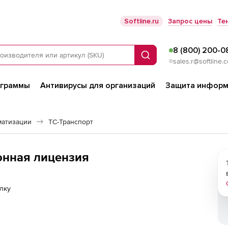
Softline.ru
Запрос цены
Те
8 (800) 200-0
Поиск
sales.r@softline.
ограммы
Антивирусы для организаций
Защита информ
матизации
ТС-Транспорт
ронная лицензия
лку