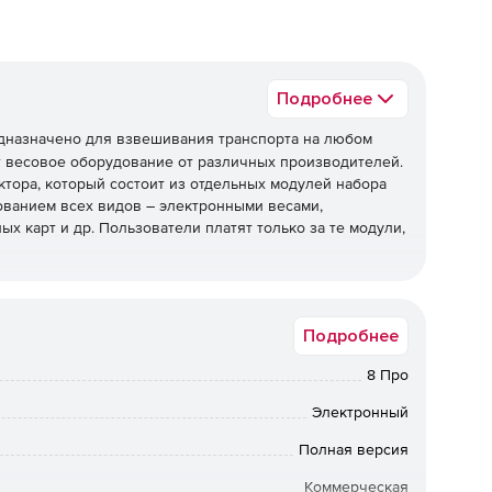
Подробнее
назначено для взвешивания транспорта на любом
т весовое оборудование от различных производителей.
ктора, который состоит из отдельных модулей набора
ованием всех видов – электронными весами,
х карт и др. Пользователи платят только за те модули,
ует данные о продукте, поставщике, перевозчике,
ацию из путевого листа и накладной, номер транспорта,
Подробнее
и вводятся вес, время и дата взвешивания, код
бражение транспорта (при использовании
8 Про
Электронный
вания. Если оборудование пользователя не
отчику описание протокола обмена, и необходимый
Полная версия
Коммерческая