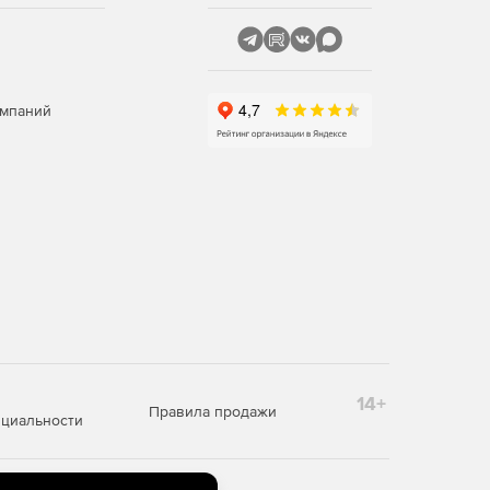
омпаний
14+
Правила продажи
циальности