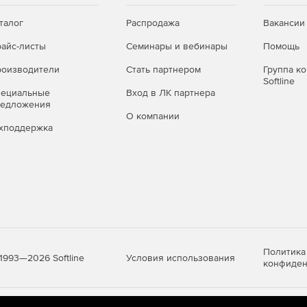
оступа пользователей по 4 уровням – от оператора до
талог
Распродажа
Вакансии
решать доступ для всех остальных уровней. В журнале
 о событиях – начале и окончании смены оператора,
айс-листы
Семинары и вебинары
Помощь
далении данных, авариях оборудования. Изменять или
оизводители
Стать партнером
Группа к
бого уровня доступа. В программе автоматически
Softline
ения веса.
пециальные
Вход в ЛК партнера
редложения
О компании
хподдержка
Политика
Условия использования
1993—2026 Softline
конфиден