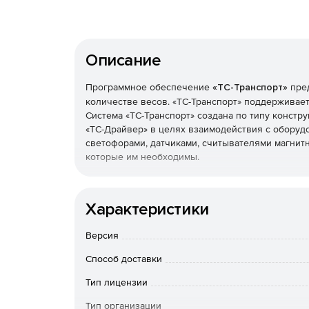
Описание
Программное обеспечение
«ТС-Транспорт»
пред
количестве весов. «ТС-Транспорт» поддерживае
Система «ТС-Транспорт» создана по типу констру
«ТС-Драйвер» в целях взаимодействия с оборуд
светофорами, датчиками, считывателями магнитны
которые им необходимы.
При каждом взвешивании «ТС-Транспорт» фиксир
получателе, местах погрузки и выгрузки, информ
Характеристики
сорность, объем, стоимость и т. п. Автоматическ
оператора и номер весового оборудования, изо
Версия
видеокамер).
Преимущества «ТС-Транспорт»:
Способ доставки
Обширный спектр поддерживаемого оборудо
поддерживается, он может отправить разраб
Тип лицензии
драйвер будет создан бесплатно.
Тип организации