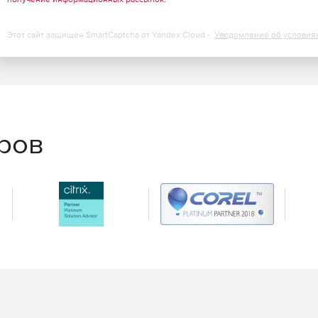
Этот сайт защищен SmartCaptcha от Yandex Cloud -
Уведомление об условия
да для управления светофорами, шлагбаумами,
ения.
можность поставки модуля распознавания
еров
в. На каждом этапе оператор выполняет определенные
ии невозможен. При необходимости предусмотрен
раций.
 собственный список транспорта или данные
работы хранятся на SQL-сервере. Это позволяет
нализа данных о взвешиваниях в любом месте локальной