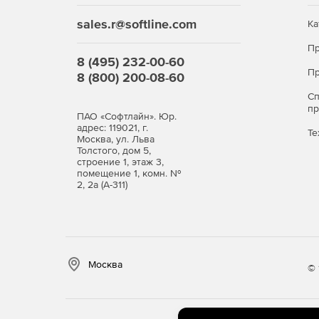
Контроль оборудования и персонала
«ТС-Транспорт» позволяет настраивать уровни д
sales.r@softline.com
Ка
супервизора. Супервизор может запрещать и раз
событий автоматически сохраняется информация
Пр
8 (495) 232-00-60
начале и отмене взвешивании, изменении или у
Пр
8 (800) 200-08-60
удалять данные из журнала запрещается для лю
анализируются и фиксируются все случаи измен
С
п
ПАО «Софтлайн». Юр.
адрес: 119021, г.
Те
Москва, ул. Льва
Толстого, дом 5,
строение 1, этаж 3,
помещение 1, комн. №
2, 2а (А-311)
Москва
© 