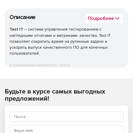
Описание
Подробнее
Test IT
– система управления тестированием с
наглядными отчетами и метриками. качества. Test IT
позволяет сократить время на рутинные задачи и
ускорить выпуск качественного ПО для конечных
пользователей.
Сокращение релизного цикла
Управление ручным и автоматизированным
тестированием в одном окне.
Будьте в курсе самых выгодных
Упрощение создания тест-кейсов с помощью общих
предложений!
шагов и типовых стратегий.
Хранение истории изменений всех тестовых
артефактов.
Планирование тестов