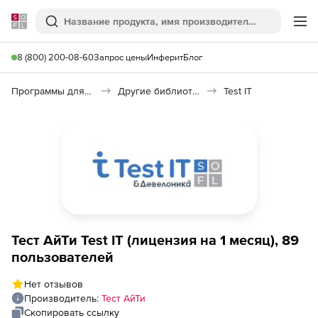
Softline
Поиск
Ме
8 (800) 200-08-60
Запрос цены
Инферит
Блог
Программы для программирования
Другие библиотеки
Test IT
Тест АйТи Test IT (лицензия на 1 месяц), 89
пользователей
Нет отзывов
Производитель:
Тест АйТи
Скопировать ссылку