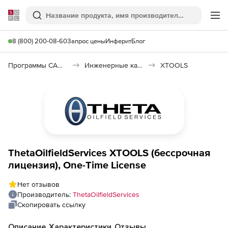
Softline
Поиск
Ме
8 (800) 200-08-60
Запрос цены
Инферит
Блог
Программы САПР и ГИС
Инженерные калькуляторы
XTOOLS
ThetaOilfieldServices XTOOLS (бессрочная
лицензия), One-Time License
Нет отзывов
Производитель:
ThetaOilfieldServices
Скопировать ссылку
Описание
Характеристики
Отзывы