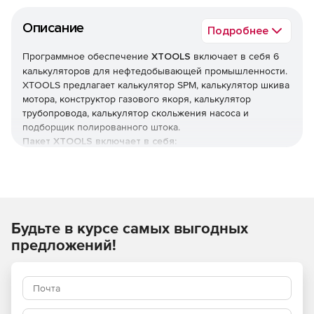
Описание
Подробнее
Программное обеспечение
XTOOLS
включает в себя 6
калькуляторов для нефтедобывающей промышленности.
XTOOLS предлагает калькулятор SPM, калькулятор шкива
мотора, конструктор газового якоря, калькулятор
трубопровода, калькулятор скольжения насоса и
подборщик полированного штока.
Пакет XTOOLS включает в себя:
Калькулятор SPM для расчета ударных импульсов,
необходимых для конкретного диаметра мотора в
соотонешении с редуктором.
Будьте в курсе самых выгодных
Калькулятор шкива мотора позволяет определить
размеры и стандарты шкива двигателя. Этот модуль
предложений!
также вычисляет скорость ремня, длину и его размер.
Конструктор газового якоря вычисляет смещение
насоса, минимальное количество слотов для грязи,
размер и длину трубки для погружения и т. д. Он