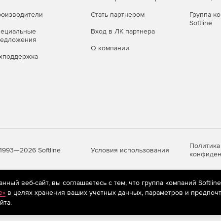
оизводители
Стать партнером
Группа к
Softline
пециальные
Вход в ЛК партнера
редложения
О компании
хподдержка
Политика
Условия использования
1993—2026 Softline
конфиден
ный веб-сайт, вы соглашаетесь с тем, что группа компаний Softlin
яются
рекомендательные технологии
(информационные технологии п
e»
в целях хранения ваших учетных данных, параметров и предпочт
предпочтениям пользователей сети «Интернет», находящихся на те
йта.