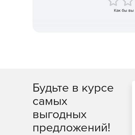
Rodstar анализирует положение направляющей 
нагрузки и их расположение с целью оптимизаци
Как бы вы
скважин.
Будьте в курсе
самых
выгодных
предложений!