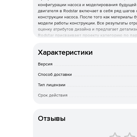
конфигурации насоса и моделирования будущей
двигателя в Rodstar включает в себя ряд шагов
конструкции насоса. После того как материалы 
модели работы конструкции. Все результаты от
оценку атрибутов дизайна и предлагает детали
Rodstar присваивает проекту категорию по па
Сбалансированность нагрузки редуктора.
Характеристики
Максимальная нагрузка на стержень системы
Версия
Способ доставки
Эффективность траты энергии.
Тип лицензии
Правильность распределения утяжеленных ш
Срок действия
Особенности доставки
Поставк
Rodstar предлагает сложный и точный промышле
Отзывы
входные/выходные значения из множества пере
для достижения хорошей производительности.