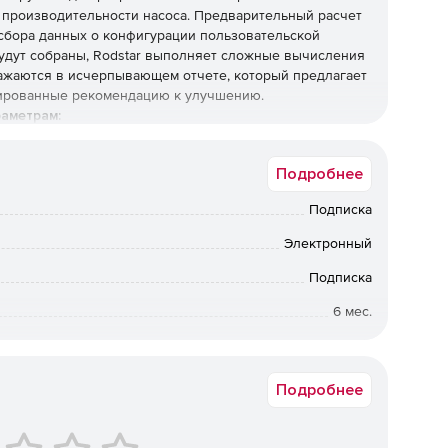
 производительности насоса. Предварительный расчет
 сбора данных о конфигурации пользовательской
будут собраны, Rodstar выполняет сложные вычисления
ражаются в исчерпывающем отчете, который предлагает
зированные рекомендацию к улучшению.
раметрам:
Подробнее
.
Подписка
Электронный
Подписка
танг.
6 мес.
а в электронном виде. Срок доставки: от 1 рабочего дня.
нный калькулятор. Отчет по расчетам обеспечивает
Подробнее
менных и коэффициентов, которые Rodstar использует