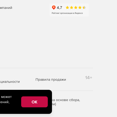
омпаний
14+
Правила продажи
циальности
e может
редоставления информации на основе сбора,
OK
ений,
рритории Российской Федерации)