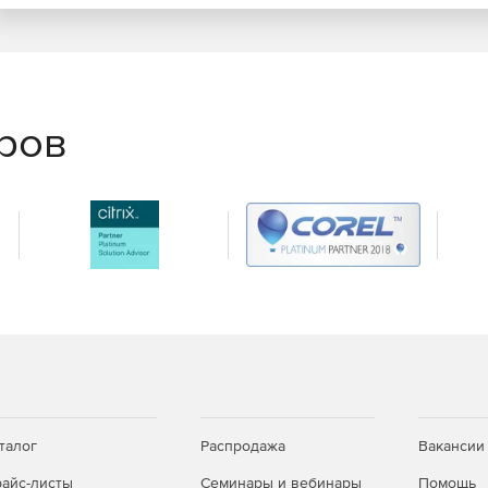
еров
талог
Распродажа
Вакансии
айс-листы
Семинары и вебинары
Помощь