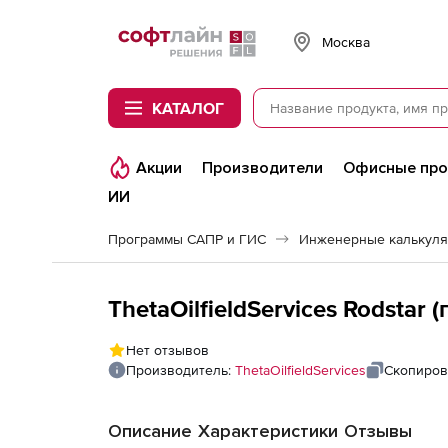
Softline
Москва
КАТАЛОГ
Акции
Производители
Офисные пр
ИИ
Программы САПР и ГИС
Инженерные калькул
ThetaOilfieldServices Rodstar
Нет отзывов
Производитель:
ThetaOilfieldServices
Скопиров
Описание
Характеристики
Отзывы