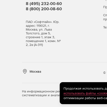
8 (495) 232-00-60
Пр
8 (800) 200-08-60
С
п
ПАО «Софтлайн». Юр.
адрес: 119021, г.
Те
Москва, ул. Льва
Толстого, дом 5,
строение 1, этаж 3,
помещение 1, комн. №
2, 2а (А-311)
Москва
© 
Продолжая использовать дан
На информационном ресурсе store.softline.ru примен
использовать файлы «cooki
систематизации и анализа сведений, относящихся к 
оптимизации работы веб-са