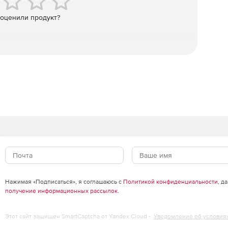
штанги вдоль колонны штанг, определяет боковые
и. Rodstar также вычисляет нагрузку для наклонных
 оценили продукт?
Нажимая «Подписаться», я соглашаюсь с
Политикой конфиденциальности
, д
получение информационных рассылок
.
Этот сайт защищен SmartCaptcha от Yandex Cloud -
Уведомление об условия