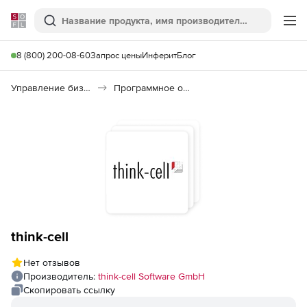
Softline
Поиск
Ме
8 (800) 200-08-60
Запрос цены
Инферит
Блог
Управление бизнесом, CRM/ERP
Программное обеспечение для работы с документами
think-cell
Нет отзывов
Производитель:
think-cell Software GmbH
Скопировать ссылку