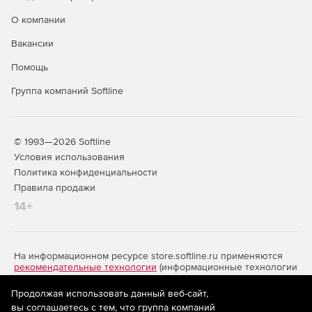
О компании
Вакансии
Помощь
Группа компаний Softline
© 1993—2026 Softline
Условия использования
Политика конфиденциальности
Правила продажи
14+
На информационном ресурсе store.softline.ru применяются
рекомендательные технологии
(информационные технологии
предоставления информации на основе сбора,
систематизации и анализа сведений, относящихся к
Продолжая использовать данный веб-сайт,
предпочтениям пользователей сети «Интернет»,
вы соглашаетесь с тем, что группа компаний
находящихся на территории Российской Федерации)