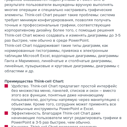
результате пользователи вынуждены вручную выполнять
многие операции и специально настраивать графические
элементы. Think-cell Chart решает такие проблемы: система
требует минимум конфигурирования, позволяя получать
точные и профессиональные графики, соответствующие
корпоративному дизайну. Более того, с помощью решения
Think-cell Chart можно создавать и изменять диаграммы до 3-5
раз быстрее, чем обычно в среде PowerPoint.
Think-cell Chart поддерживает такие типы диаграмм, как
нормированные гистограммы, привязка к электронным
таблицам Microsoft Excel, водопадные диаграммы, диаграммы
Ганта и Маримекко, линейчатые и столбчатые диаграммы,
линейные, пузырьковые и круговые диаграммы, диаграммы с
областями и др.
Преимущества Think-cell Chart:
Удобство. Think-cell Chart предлагает простой интерфейс
без множества меню, панелей, списков и окон – вместо
этого все функции, понятные даже начинающему
пользователю, доступны напрямую через манипуляцию с
объектами. Кроме того, сотрудник может применять все
привычные инструменты PowerPoint и Excel.
Эффективность. Благодаря Think-cell Chart даже
начинающие пользователи могут редактировать графики в
PowerPoint в 3-5 раз быстрее, чем обычно.
Качество. Think-cell Chart позволяет создавать