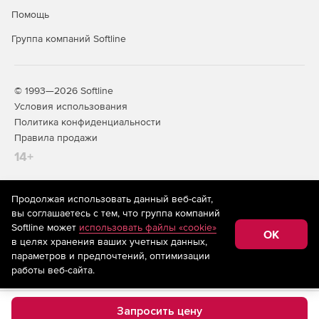
Помощь
Группа компаний Softline
© 1993—2026 Softline
Условия использования
Политика конфиденциальности
Правила продажи
14+
Продолжая использовать данный веб-сайт,
На информационном ресурсе store.softline.ru применяются
вы соглашаетесь с тем, что группа компаний
рекомендательные технологии
(информационные технологии
Softline может
использовать файлы «cookie»
предоставления информации на основе сбора,
OK
в целях хранения ваших учетных данных,
систематизации и анализа сведений, относящихся к
предпочтениям пользователей сети «Интернет»,
параметров и предпочтений, оптимизации
находящихся на территории Российской Федерации)
работы веб-сайта.
Запросить цену