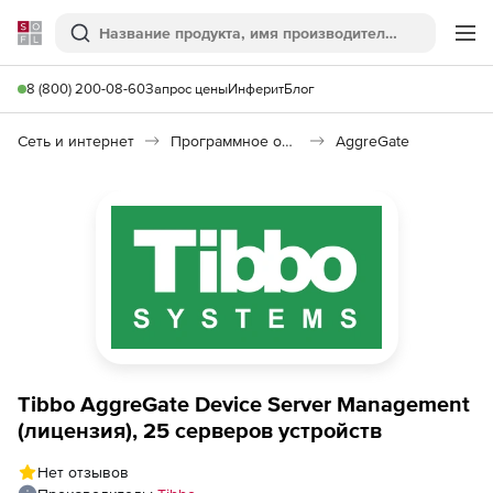
Softline
Поиск
Ме
8 (800) 200-08-60
Запрос цены
Инферит
Блог
Сеть и интернет
Программное обеспечение для интернета вещей
AggreGate
Tibbo AggreGate Device Server Management
(лицензия), 25 серверов устройств
Нет отзывов