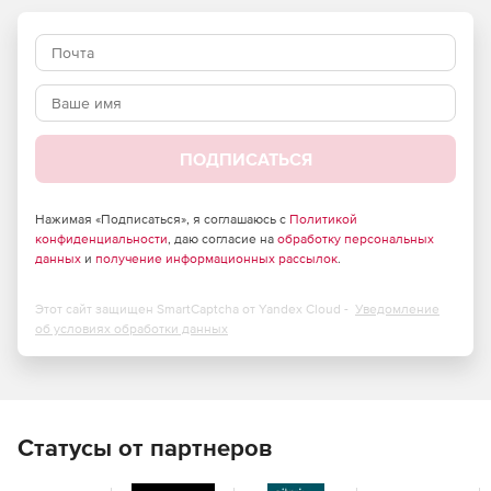
применяться практически на любой аппаратной
платформе и операционной системе.
Готовые решения, основанные на платформе AggreGate,
включают:
Мониторинг и управление сетями.
ПОДПИСАТЬСЯ
SCADA и автоматизация технологических процессов.
Нажимая «Подписаться», я соглашаюсь с
Политикой
Контроль доступа.
конфиденциальности
, даю согласие на
обработку персональных
данных
и
получение информационных рассылок
.
Учет рабочего времени.
Этот сайт защищен SmartCaptcha от Yandex Cloud -
Уведомление
Автоматизация зданий.
об условиях обработки данных
Удаленный мониторинг.
Управление транспортным парком.
Статусы от партнеров
Управление торговыми и платежными автоматами.