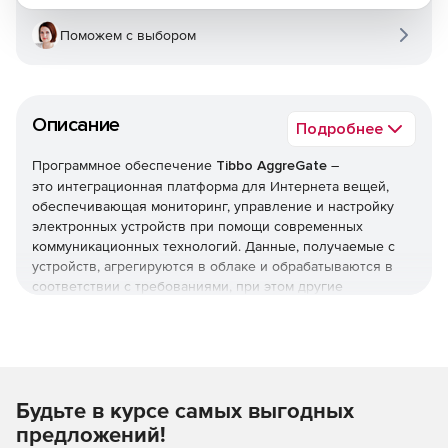
Поможем с выбором
Описание
Подробнее
Программное обеспечение
Tibbo AggreGate
–
это интеграционная платформа для Интернета вещей,
обеспечивающая мониторинг, управление и настройку
электронных устройств при помощи современных
коммуникационных технологий. Данные, получаемые с
устройств, агрегируются в облаке и обрабатываются в
соответствии с требованиями, при этом другие
приложения предприятия также получают к ним
открытый доступ.
AggreGate предоставляет богатый инструментарий для
управления/мониторинга сетей устройств, обработки
Будьте в курсе самых выгодных
данных и интеграции с другими системами предприятия
через API с открытыми исходными кодами. Базовые
предложений!
компоненты основаны на технологии Java и могут