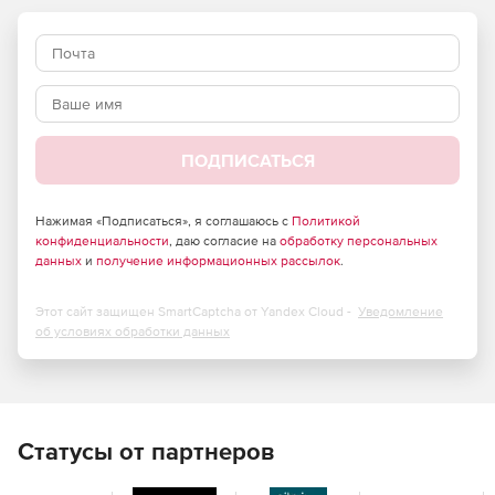
применяться практически на любой аппаратной
платформе и операционной системе.
Готовые решения, основанные на платформе AggreGate,
включают:
Мониторинг и управление сетями.
ПОДПИСАТЬСЯ
SCADA и автоматизация технологических процессов.
Нажимая «Подписаться», я соглашаюсь с
Политикой
Контроль доступа.
конфиденциальности
, даю согласие на
обработку персональных
данных
и
получение информационных рассылок
.
Учет рабочего времени.
Этот сайт защищен SmartCaptcha от Yandex Cloud -
Уведомление
Автоматизация зданий.
об условиях обработки данных
Удаленный мониторинг.
Управление транспортным парком.
Статусы от партнеров
Управление торговыми и платежными автоматами.