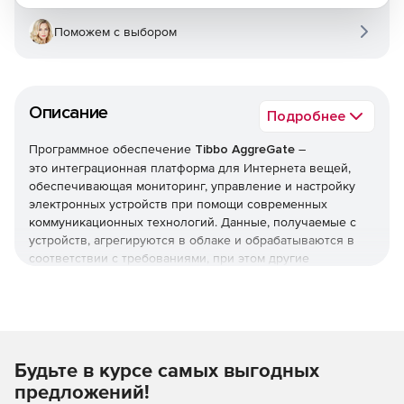
Поможем с выбором
Описание
Подробнее
Программное обеспечение
Tibbo AggreGate
–
это интеграционная платформа для Интернета вещей,
обеспечивающая мониторинг, управление и настройку
электронных устройств при помощи современных
коммуникационных технологий. Данные, получаемые с
устройств, агрегируются в облаке и обрабатываются в
соответствии с требованиями, при этом другие
приложения предприятия также получают к ним
открытый доступ.
AggreGate предоставляет богатый инструментарий для
управления/мониторинга сетей устройств, обработки
Будьте в курсе самых выгодных
данных и интеграции с другими системами предприятия
через API с открытыми исходными кодами. Базовые
предложений!
компоненты основаны на технологии Java и могут