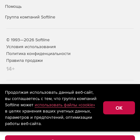
Помощь
Группа компаний Softline
© 1993—2026 Softline
Условия использования
Политика конфиденциальности
Правила продажи
14+
На информационном ресурсе store.softline.ru применяются
Продолжая использовать данный веб-сайт,
рекомендательные технологии
(информационные технологии
вы соглашаетесь с тем, что группа компаний
предоставления информации на основе сбора,
Softline может
использовать файлы «cookie»
систематизации и анализа сведений, относящихся к
OK
в целях хранения ваших учетных данных,
предпочтениям пользователей сети «Интернет»,
находящихся на территории Российской Федерации)
параметров и предпочтений, оптимизации
работы веб-сайта.