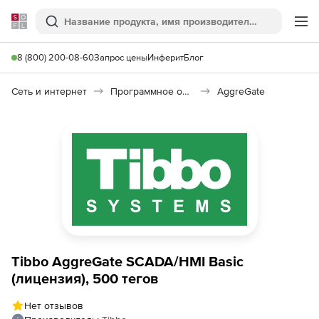
Softline
Поиск
Ме
8 (800) 200-08-60
Запрос цены
Инферит
Блог
Сеть и интернет
Программное обеспечение для интернета вещей
AggreGate
Tibbo AggreGate SCADA/HMI Basic
(лицензия), 500 тегов
Нет отзывов