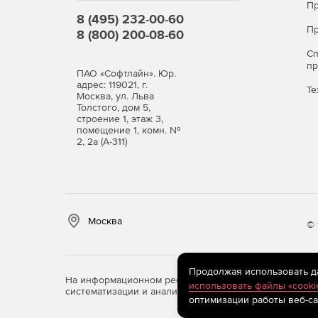
Пр
8 (495) 232-00-60
Пр
8 (800) 200-08-60
С
п
ПАО «Софтлайн». Юр.
адрес: 119021, г.
Те
Москва, ул. Льва
Толстого, дом 5,
строение 1, этаж 3,
помещение 1, комн. №
2, 2а (А-311)
Москва
© 
Продолжая использовать дан
На информационном ресурсе store.softline.ru примен
использовать файлы «cooki
систематизации и анализа сведений, относящихся к 
оптимизации работы веб-са