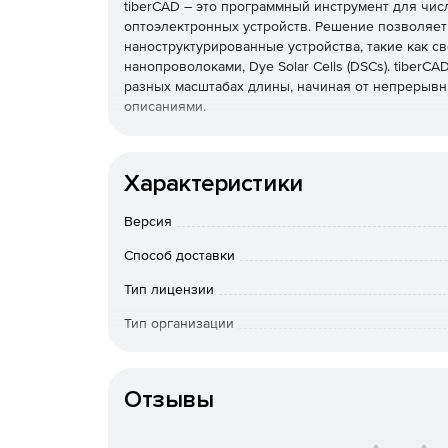
tiberCAD – это программный инструмент для чи
оптоэлектронных устройств. Решение позволяет
наноструктурированные устройства, такие как све
нанопроволоками, Dye Solar Cells (DSCs). tiber
разных масштабах длины, начиная от непрерыв
описаниями.
Основные характеристики:
Характеристики
Несколько физических моделей непрерывног
Версия
Атомистические модели для релаксации энер
структурах: VFF , Empirical Tight-Binding.
Способ доставки
Тип лицензии
Встроенный атомистический генератор для с
материалов, связанных с сеткой конечных э
Тип организации
Особенности доставки
Поставк
Обширная база данных материалов: соедине
четвертичные сплавы.
Отзывы
1D / 2D / 3D моделирование и сетка, цилинд