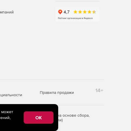
омпаний
14+
Правила продажи
циальности
e может
редоставления информации на основе сбора,
OK
ений,
рритории Российской Федерации)