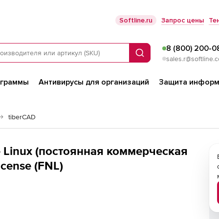
Softline.ru
Запрос цены
Те
8 (800) 200-0
Поиск
sales.r@softline.
ограммы
Антивирусы для организаций
Защита информ
tiberCAD
e Linux (постоянная коммерческая
icense (FNL)