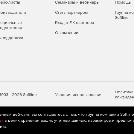
айс-листы
Семинары и вебинары
Помощь
оизводители
Стать партнером
Группа к
Softline
пециальные
Вход в ЛК партнера
редложения
О компании
хподдержка
Политика
Условия использования
1993—2026 Softline
конфиден
ный веб-сайт, вы соглашаетесь с тем, что группа компаний Softlin
яются
рекомендательные технологии
(информационные технологии п
e»
в целях хранения ваших учетных данных, параметров и предпочт
предпочтениям пользователей сети «Интернет», находящихся на те
йта.