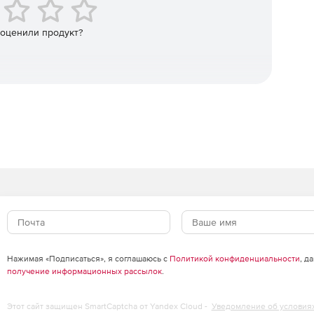
ормат vtk).
 оценили продукт?
 можно назначать устройствам и модулям (версия для
Нажимая «Подписаться», я соглашаюсь с
Политикой конфиденциальности
, д
получение информационных рассылок
.
Этот сайт защищен SmartCaptcha от Yandex Cloud -
Уведомление об условия