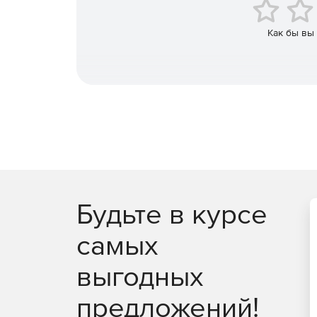
Поддержка визуализации выходных данных (ф
Как бы вы
Распараллеливание MPI : коммуникаторы MPI
Linux).
Будьте в курсе
самых
выгодных
предложений!